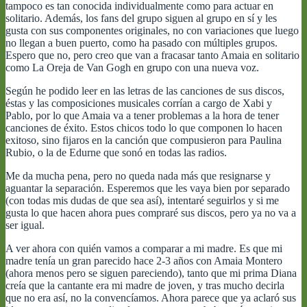
tampoco es tan conocida individualmente como para actuar en
solitario. Además, los fans del grupo siguen al grupo en sí y les
gusta con sus componentes originales, no con variaciones que luego
no llegan a buen puerto, como ha pasado con múltiples grupos.
Espero que no, pero creo que van a fracasar tanto Amaia en solitario
como La Oreja de Van Gogh en grupo con una nueva voz.
Según he podido leer en las letras de las canciones de sus discos,
éstas y las composiciones musicales corrían a cargo de Xabi y
Pablo, por lo que Amaia va a tener problemas a la hora de tener
canciones de éxito. Estos chicos todo lo que componen lo hacen
exitoso, sino fijaros en la canción que compusieron para Paulina
Rubio, o la de Edurne que sonó en todas las radios.
Me da mucha pena, pero no queda nada más que resignarse y
aguantar la separación. Esperemos que les vaya bien por separado
(con todas mis dudas de que sea así), intentaré seguirlos y si me
gusta lo que hacen ahora pues compraré sus discos, pero ya no va a
ser igual.
A ver ahora con quién vamos a comparar a mi madre. Es que mi
madre tenía un gran parecido hace 2-3 años con Amaia Montero
(ahora menos pero se siguen pareciendo), tanto que mi prima Diana
creía que la cantante era mi madre de joven, y tras mucho decirla
que no era así, no la convencíamos. Ahora parece que ya aclaró sus