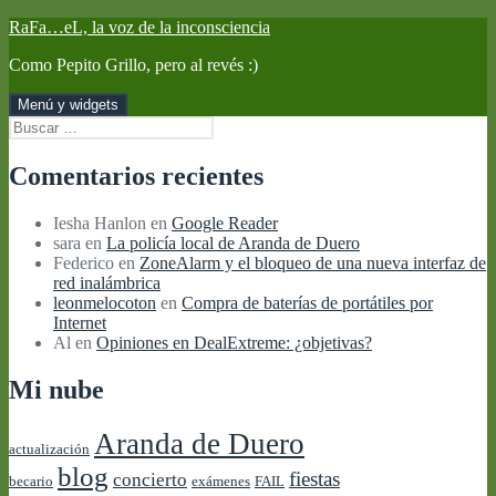
Saltar
RaFa…eL, la voz de la inconsciencia
al
Como Pepito Grillo, pero al revés :)
contenido
Menú y widgets
Buscar:
Comentarios recientes
Iesha Hanlon
en
Google Reader
sara
en
La policía local de Aranda de Duero
Federico
en
ZoneAlarm y el bloqueo de una nueva interfaz de
red inalámbrica
leonmelocoton
en
Compra de baterías de portátiles por
Internet
Al
en
Opiniones en DealExtreme: ¿objetivas?
Mi nube
Aranda de Duero
actualización
blog
fiestas
concierto
becario
exámenes
FAIL