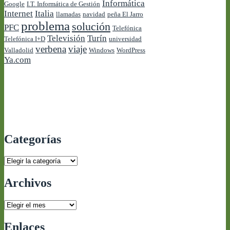
Informática
Google
I.T. Informática de Gestión
Internet
Italia
llamadas
navidad
peña El Jarro
problema
solución
PFC
Telefónica
Televisión
Turín
Telefónica I+D
universidad
verbena
viaje
Valladolid
Windows
WordPress
Ya.com
Categorías
Categorías
Archivos
Archivos
Enlaces