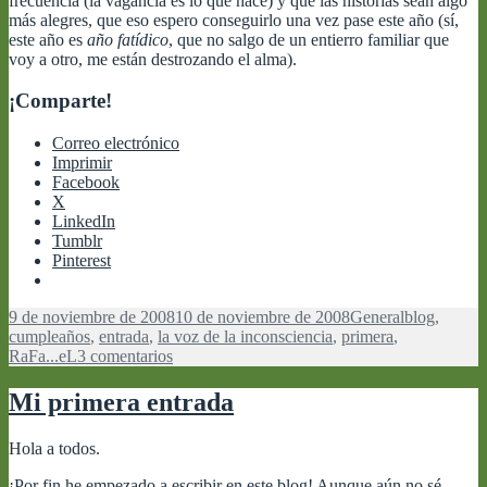
frecuencia (la vagancia es lo que hace) y que las historias sean algo
más alegres, que eso espero conseguirlo una vez pase este año (sí,
este año es
año fatídico
, que no salgo de un entierro familiar que
voy a otro, me están destrozando el alma).
¡Comparte!
Correo electrónico
Imprimir
Facebook
X
LinkedIn
Tumblr
Pinterest
Publicado
Categorías
Etiquetas
9 de noviembre de 2008
10 de noviembre de 2008
General
blog
,
el
cumpleaños
,
entrada
,
la voz de la inconsciencia
,
primera
,
en
RaFa...eL
3 comentarios
Mi
primer
Mi primera entrada
año
con
Hola a todos.
blog
¡Por fin he empezado a escribir en este blog! Aunque aún no sé