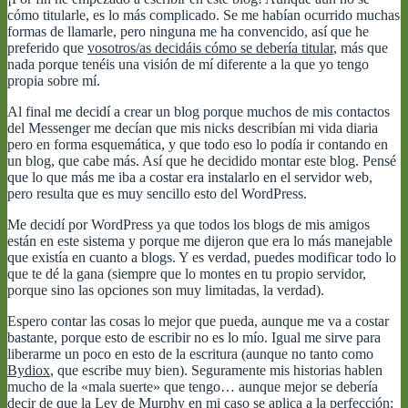
cómo titularle, es lo más complicado. Se me habían ocurrido muchas
formas de llamarle, pero ninguna me ha convencido, así que he
preferido que
vosotros/as decidáis cómo se debería titular
, más que
nada porque tenéis una visión de mí diferente a la que yo tengo
propia sobre mí.
Al final me decidí a crear un blog porque muchos de mis contactos
del Messenger me decían que mis nicks describían mi vida diaria
pero en forma esquemática, y que todo eso lo podía ir contando en
un blog, que cabe más. Así que he decidido montar este blog. Pensé
que lo que más me iba a costar era instalarlo en el servidor web,
pero resulta que es muy sencillo esto del WordPress.
Me decidí por WordPress ya que todos los blogs de mis amigos
están en este sistema y porque me dijeron que era lo más manejable
que existía en cuanto a blogs. Y es verdad, puedes modificar todo lo
que te dé la gana (siempre que lo montes en tu propio servidor,
porque sino las opciones son muy limitadas, la verdad).
Espero contar las cosas lo mejor que pueda, aunque me va a costar
bastante, porque esto de escribir no es lo mío. Igual me sirve para
liberarme un poco en esto de la escritura (aunque no tanto como
Bydiox
, que escribe muy bien). Seguramente mis historias hablen
mucho de la «mala suerte» que tengo… aunque mejor se debería
decir de que la Ley de Murphy en mi caso se aplica a la perfección: