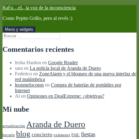
Saltar
RaFa…eL, la voz de la inconsciencia
al
Como Pepito Grillo, pero al revés :)
contenido
Menú y widgets
Buscar:
Comentarios recientes
Iesha Hanlon
en
Google Reader
sara
en
La policía local de Aranda de Duero
Federico
en
ZoneAlarm y el bloqueo de una nueva interfaz de
red inalámbrica
leonmelocoton
en
Compra de baterías de portátiles por
Internet
Al
en
Opiniones en DealExtreme: ¿objetivas?
Mi nube
Aranda de Duero
actualización
blog
fiestas
concierto
becario
exámenes
FAIL