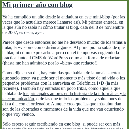
Mi primer año con blog
Ya ha cumplido un año desde la andadura en este mini-blog (por las
veces que lo actualizo merece llamarse así).
Mi primera entrada,
en
la que aún no sabía ni cómo titular al blog, data del 8 de noviembre
de 2007, es decir, ayer.
Parece que desde entonces no me he desviado mucho de los temas a
tratar, la «visión» como dirían algunos. Al principio no sabía de qué
hablar, ni cómo expresarlo… pero con el tiempo vas cogiendo la
práctica tanto al CMS de WordPress como a la forma de redactar
(¡hasta me han
admirado
por lo «bien» que redacto!).
Como dije en su día, hay entradas que hablan de la «mala suerte»
que suelo tener, ya puede ser
el momento más triste de mi vida
o los
pequeños problemas con
la entrevista en Telefónica I+D
(la más
reciente). También hay entradas un poco frikis, como aquella que
hablaba de
los principales autores en la historia de la informática y la
telecomunicación
, o de las que trato los problemas y soluciones del
día a día con el ordenador. Aunque creo que las que más abundan
son de las chorradas o momentos de la vida que me van ocurriendo
o que voy viendo.
Sólo espero seguir escribiendo en este blog, si puede ser con más