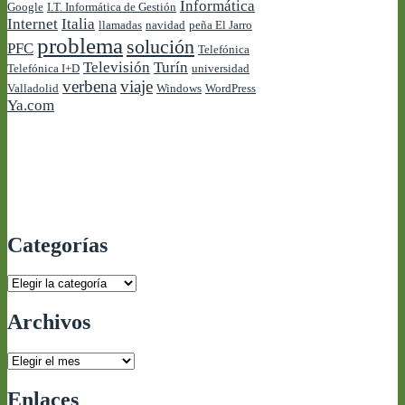
Informática
Google
I.T. Informática de Gestión
Internet
Italia
llamadas
navidad
peña El Jarro
problema
solución
PFC
Telefónica
Televisión
Turín
Telefónica I+D
universidad
verbena
viaje
Valladolid
Windows
WordPress
Ya.com
Categorías
Categorías
Archivos
Archivos
Enlaces