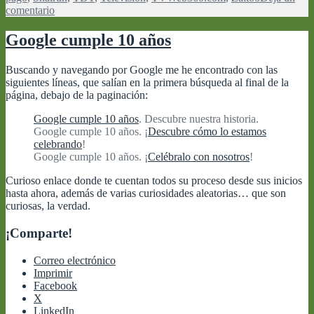
en
comentario
Zattoo
sigue
Google cumple 10 años
sin
ser
Buscando y navegando por Google me he encontrado con las
gratuito…
siguientes líneas, que salían en la primera búsqueda al final de la
página, debajo de la paginación:
Google cumple 10 años
. Descubre nuestra historia.
Google cumple 10 años. ¡
Descubre cómo lo estamos
celebrando
!
Google cumple 10 años. ¡
Celébralo con nosotros
!
Curioso enlace donde te cuentan todos su proceso desde sus inicios
hasta ahora, además de varias curiosidades aleatorias… que son
curiosas, la verdad.
¡Comparte!
Correo electrónico
Imprimir
Facebook
X
LinkedIn