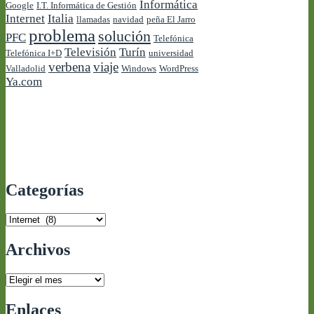
Informática
Google
I.T. Informática de Gestión
Internet
Italia
llamadas
navidad
peña El Jarro
problema
solución
PFC
Telefónica
Televisión
Turín
Telefónica I+D
universidad
verbena
viaje
Valladolid
Windows
WordPress
Ya.com
Categorías
Categorías
Archivos
Archivos
Enlaces