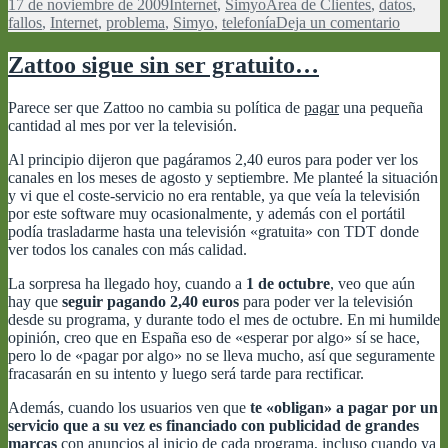
Publicado
Categorías
Etiquetas
17 de noviembre de 2009
Internet
,
Simyo
Área de Clientes
,
datos
,
el
en
fallos
,
Internet
,
problema
,
Simyo
,
telefonía
Deja un comentario
Errores
en
Zattoo sigue sin ser gratuito…
el
Área
Parece ser que Zattoo no cambia su política de
pagar
una pequeña
de
cantidad al mes por ver la televisión.
Cliente
de
Al principio dijeron que pagáramos 2,40 euros para poder ver los
Simyo
canales en los meses de agosto y septiembre. Me planteé la situación
y vi que el coste-servicio no era rentable, ya que veía la televisión
por este software muy ocasionalmente, y además con el portátil
podía trasladarme hasta una televisión «gratuita» con TDT donde
ver todos los canales con más calidad.
La sorpresa ha llegado hoy, cuando a
1 de octubre
, veo que aún
hay que
seguir pagando 2,40 euros
para poder ver la televisión
desde su programa, y durante todo el mes de octubre. En mi humilde
opinión, creo que en España eso de «esperar por algo» sí se hace,
pero lo de «pagar por algo» no se lleva mucho, así que seguramente
fracasarán en su intento y luego será tarde para rectificar.
Además, cuando los usuarios ven que
te «obligan» a pagar por un
servicio que a su vez es financiado con publicidad de grandes
marcas
con anuncios al inicio de cada programa, incluso cuando ya