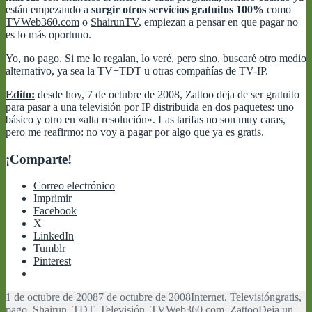
están empezando a
surgir otros servicios gratuitos 100%
como
TVWeb360.com
o
ShairunTV
, empiezan a pensar en que pagar no
es lo más oportuno.
Yo, no pago. Si me lo regalan, lo veré, pero sino, buscaré otro medio
alternativo, ya sea la TV+TDT u otras compañías de TV-IP.
Edito:
desde hoy, 7 de octubre de 2008, Zattoo deja de ser gratuito
para pasar a una televisión por IP distribuida en dos paquetes: uno
básico y otro en «alta resolución». Las tarifas no son muy caras,
pero me reafirmo: no voy a pagar por algo que ya es gratis.
¡Comparte!
Correo electrónico
Imprimir
Facebook
X
LinkedIn
Tumblr
Pinterest
Publicado
Categorías
Etiqueta
1 de octubre de 2008
7 de octubre de 2008
Internet
,
Televisión
gratis
,
el
pago
,
Shairun
,
TDT
,
Televisión
,
TVWeb360.com
,
Zattoo
Deja un