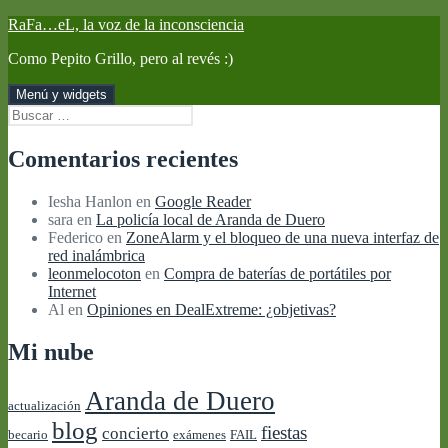
Saltar
RaFa…eL, la voz de la inconsciencia
al
Como Pepito Grillo, pero al revés :)
contenido
Menú y widgets
Buscar:
Comentarios recientes
Iesha Hanlon
en
Google Reader
sara
en
La policía local de Aranda de Duero
Federico
en
ZoneAlarm y el bloqueo de una nueva interfaz de
red inalámbrica
leonmelocoton
en
Compra de baterías de portátiles por
Internet
Al
en
Opiniones en DealExtreme: ¿objetivas?
Mi nube
Aranda de Duero
actualización
blog
fiestas
concierto
becario
exámenes
FAIL