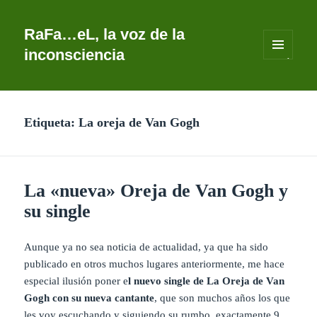
RaFa…eL, la voz de la
inconsciencia
MENÚ
Y
WIDGETS
Etiqueta:
La oreja de Van Gogh
La «nueva» Oreja de Van Gogh y
su single
Aunque ya no sea noticia de actualidad, ya que ha sido
publicado en otros muchos lugares anteriormente, me hace
especial ilusión poner e
l nuevo single de La Oreja de Van
Gogh con su nueva cantante
, que son muchos años los que
les voy escuchando y siguiendo su rumbo, exactamente 9