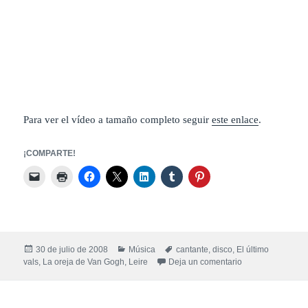
Para ver el vídeo a tamaño completo seguir
este enlace
.
¡COMPARTE!
Publicado
Categorías
Etiquetas
30 de julio de 2008
Música
cantante
,
disco
,
El último
el
en La «nueva» Or
vals
,
La oreja de Van Gogh
,
Leire
Deja un comentario