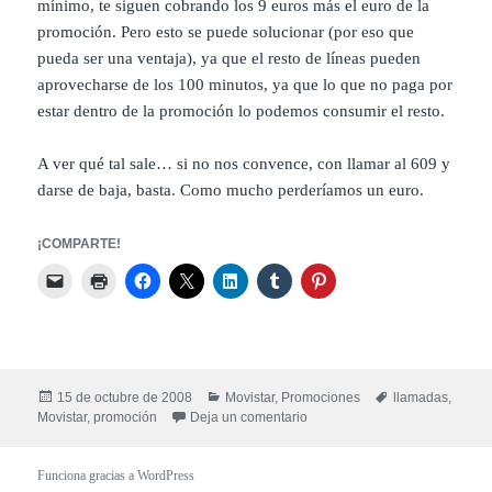
mínimo, te siguen cobrando los 9 euros más el euro de la
promoción. Pero esto se puede solucionar (por eso que
pueda ser una ventaja), ya que el resto de líneas pueden
aprovecharse de los 100 minutos, ya que lo que no paga por
estar dentro de la promoción lo podemos consumir el resto.
A ver qué tal sale… si no nos convence, con llamar al 609 y
darse de baja, basta. Como mucho perderíamos un euro.
¡COMPARTE!
Publicado
Categorías
Etiquetas
15 de octubre de 2008
Movistar
,
Promociones
llamadas
,
el
en Promoción de Movistar: 100
Movistar
,
promoción
Deja un comentario
Funciona gracias a WordPress