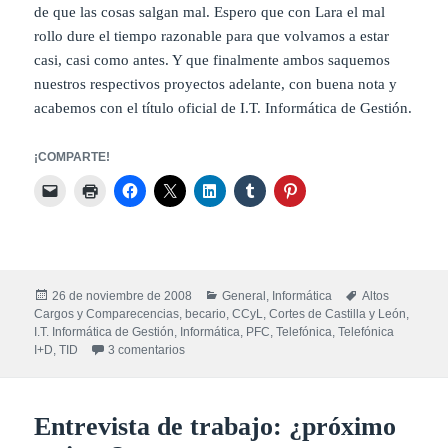
de que las cosas salgan mal. Espero que con Lara el mal
rollo dure el tiempo razonable para que volvamos a estar
casi, casi como antes. Y que finalmente ambos saquemos
nuestros respectivos proyectos adelante, con buena nota y
acabemos con el título oficial de I.T. Informática de Gestión.
¡COMPARTE!
Publicado
Categorías
Etiquetas
26 de noviembre de 2008
General
,
Informática
Altos
el
Cargos y Comparecencias
,
becario
,
CCyL
,
Cortes de Castilla y León
,
I.T. Informática de Gestión
,
Informática
,
PFC
,
Telefónica
,
Telefónica
en Una decisión importante y arriesgada…
I+D
,
TID
3 comentarios
Entrevista de trabajo: ¿próximo