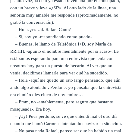
pseudo-voz, la cual ya estaba reventada por el constipado,
con un breve y leve «¿Sí?». Al otro lado de la línea, una
señorita muy amable me responde (aproximadamente, no
grabé la conversación):
– Hola, ¿es Ud. Rafael Cano?
– Sí, soy yo -respondiendo como puedo-.
– Buenas, le llamo de Telefónica I+D, soy María de
RR.HH. -apunto el nombre mentalmente por si acaso-. Le
estábamos esperando para una entrevista que tenía con
nosotros hoy para un puesto de becario. Al ver que no
venía, decidimos llamarle para ver qué ha sucedido.
– Hola -aquí me quedo un rato largo pensando, que aún
ando algo atontado-. Perdone, yo pensaba que la entrevista
era el miércoles cinco de noviembre…
– Emm, no -amablemente, pero seguro que bastante
mosqueada-. Era hoy.
– ¡Uy! Pues perdone, se ve que entendí mal el otro día
cuando me llamó Carmen -intentando suavizar la situación.
– No pasa nada Rafael, parece ser que ha habido un mal