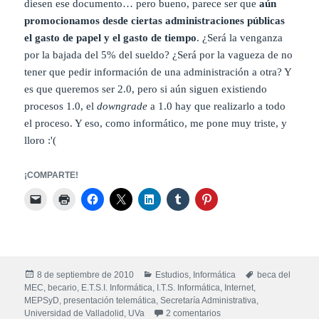
diesen ese documento… pero bueno, parece ser que
aún
promocionamos desde ciertas administraciones públicas
el gasto de papel y el gasto de tiempo
. ¿Será la venganza
por la bajada del 5% del sueldo? ¿Será por la vagueza de no
tener que pedir información de una administración a otra? Y
es que queremos ser 2.0, pero si aún siguen existiendo
procesos 1.0, el
downgrade
a 1.0 hay que realizarlo a todo
el proceso. Y eso, como informático, me pone muy triste, y
lloro :'(
¡COMPARTE!
Publicado
Categorías
Etiquetas
8 de septiembre de 2010
Estudios
,
Informática
beca del
el
MEC
,
becario
,
E.T.S.I. Informática
,
I.T.S. Informática
,
Internet
,
MEPSyD
,
presentación telemática
,
Secretaría Administrativa
,
en ¿Presentación telemá
Universidad de Valladolid
,
UVa
2 comentarios