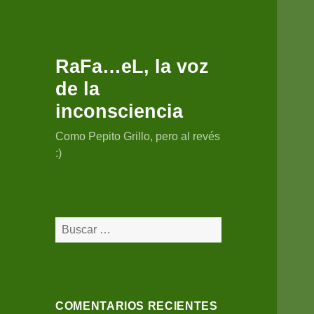
RaFa…eL, la voz
de la
inconsciencia
Como Pepito Grillo, pero al revés
:)
Buscar:
COMENTARIOS RECIENTES