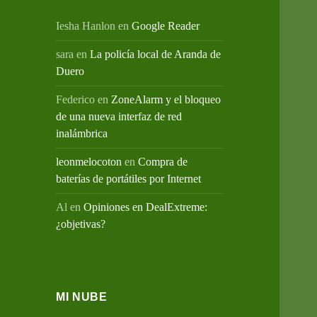
Iesha Hanlon
en
Google Reader
sara
en
La policía local de Aranda de
Duero
Federico
en
ZoneAlarm y el bloqueo
de una nueva interfaz de red
inalámbrica
leonmelocoton
en
Compra de
baterías de portátiles por Internet
Al
en
Opiniones en DealExtreme:
¿objetivas?
MI NUBE