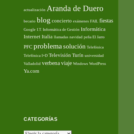
Aranda de Duero
actualización
blog
fiestas
concierto
becario
exámenes
FAIL
Informática
Google
I.T. Informática de Gestión
Internet
Italia
llamadas
navidad
peña El Jarro
problema
solución
PFC
Telefónica
Televisión
Turín
Telefónica I+D
universidad
verbena
viaje
Valladolid
Windows
WordPress
Ya.com
CATEGORÍAS
Categorías