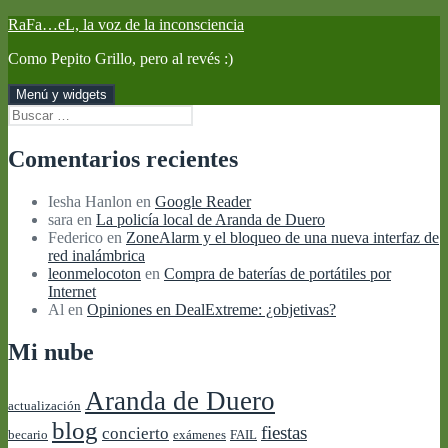
Saltar
RaFa…eL, la voz de la inconsciencia
al
Como Pepito Grillo, pero al revés :)
contenido
Menú y widgets
Buscar:
Comentarios recientes
Iesha Hanlon
en
Google Reader
sara
en
La policía local de Aranda de Duero
Federico
en
ZoneAlarm y el bloqueo de una nueva interfaz de
red inalámbrica
leonmelocoton
en
Compra de baterías de portátiles por
Internet
Al
en
Opiniones en DealExtreme: ¿objetivas?
Mi nube
Aranda de Duero
actualización
blog
fiestas
concierto
becario
exámenes
FAIL