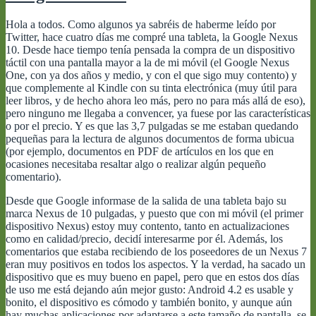
Hola a todos. Como algunos ya sabréis de haberme leído por
Twitter, hace cuatro días me compré una tableta, la Google Nexus
10. Desde hace tiempo tenía pensada la compra de un dispositivo
táctil con una pantalla mayor a la de mi móvil (el Google Nexus
One, con ya dos años y medio, y con el que sigo muy contento) y
que complemente al Kindle con su tinta electrónica (muy útil para
leer libros, y de hecho ahora leo más, pero no para más allá de eso),
pero ninguno me llegaba a convencer, ya fuese por las características
o por el precio. Y es que las 3,7 pulgadas se me estaban quedando
pequeñas para la lectura de algunos documentos de forma ubicua
(por ejemplo, documentos en PDF de artículos en los que en
ocasiones necesitaba resaltar algo o realizar algún pequeño
comentario).
Desde que Google informase de la salida de una tableta bajo su
marca Nexus de 10 pulgadas, y puesto que con mi móvil (el primer
dispositivo Nexus) estoy muy contento, tanto en actualizaciones
como en calidad/precio, decidí interesarme por él. Además, los
comentarios que estaba recibiendo de los poseedores de un Nexus 7
eran muy positivos en todos los aspectos. Y la verdad, ha sacado un
dispositivo que es muy bueno en papel, pero que en estos dos días
de uso me está dejando aún mejor gusto: Android 4.2 es usable y
bonito, el dispositivo es cómodo y también bonito, y aunque aún
hay muchas aplicaciones por adaptarse a este tamaño de pantalla, se