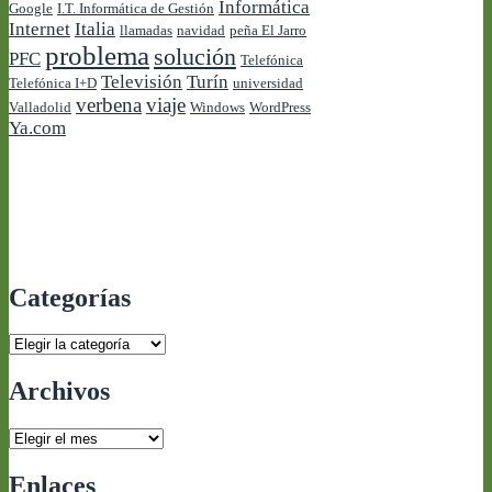
Informática
Google
I.T. Informática de Gestión
Internet
Italia
llamadas
navidad
peña El Jarro
problema
solución
PFC
Telefónica
Televisión
Turín
Telefónica I+D
universidad
verbena
viaje
Valladolid
Windows
WordPress
Ya.com
Categorías
Categorías
Archivos
Archivos
Enlaces