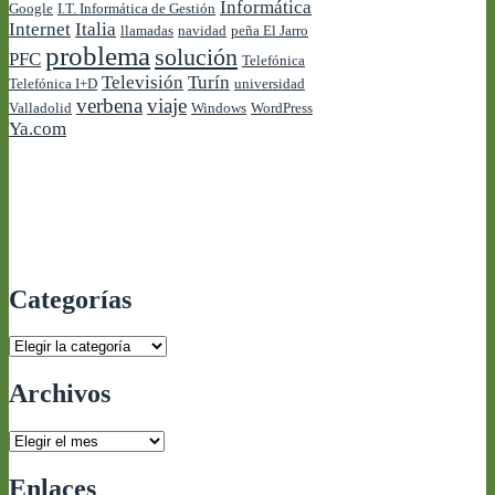
Informática
Google
I.T. Informática de Gestión
Internet
Italia
llamadas
navidad
peña El Jarro
problema
solución
PFC
Telefónica
Televisión
Turín
Telefónica I+D
universidad
verbena
viaje
Valladolid
Windows
WordPress
Ya.com
Categorías
Categorías
Archivos
Archivos
Enlaces