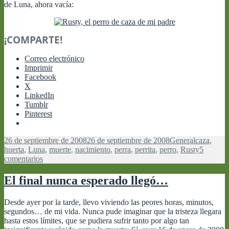
de Luna, ahora vacía:
¡COMPARTE!
Correo electrónico
Imprimir
Facebook
X
LinkedIn
Tumblr
Pinterest
Publicado
Categorías
Etiquetas
26 de septiembre de 2008
26 de septiembre de 2008
General
caza
,
el
huerta
,
Luna
,
muerte
,
nacimiento
,
perra
,
perrita
,
perro
,
Rusty
5
en
comentarios
Una
más
El final nunca esperado llegó…
y
una
Desde ayer por la tarde, llevo viviendo las peores horas, minutos,
menos
segundos… de mi vida. Nunca pude imaginar que la tristeza llegara
en
hasta estos límites, que se pudiera sufrir tanto por algo tan
la