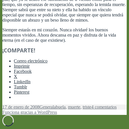
tiempo, sin esperanzas de recuperación, esperando la temida muerte.
Siempre sabrá que entre su nieto y ella ha habido un vínculo
especial que nunca se podrá olvidar, que siempre que quiera tendrá
disponible un abrazo y un beso lleno de mimos.
Siempre estarás en mi corazón. Nunca olvidaré los buenos
momentos vividos. Ahora descansa en paz y disfruta de la vida
eterna (en el caso de que existiese).
¡COMPARTE!
Correo electrónico
Imprimir
Facebook
X
LinkedIn
Tumblr
Pinterest
Publicado
Categorías
Etiquetas
en
17 de enero de 2008
General
abuela
,
muerte
,
triste
4 comentarios
el
El
Funciona gracias a WordPress
final
nunca
espera