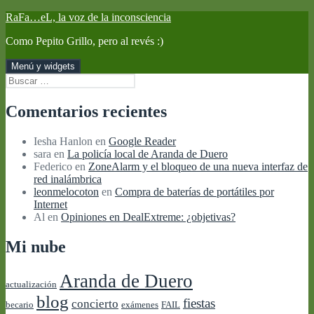
Saltar
RaFa…eL, la voz de la inconsciencia
al
Como Pepito Grillo, pero al revés :)
contenido
Menú y widgets
Buscar:
Comentarios recientes
Iesha Hanlon
en
Google Reader
sara
en
La policía local de Aranda de Duero
Federico
en
ZoneAlarm y el bloqueo de una nueva interfaz de
red inalámbrica
leonmelocoton
en
Compra de baterías de portátiles por
Internet
Al
en
Opiniones en DealExtreme: ¿objetivas?
Mi nube
Aranda de Duero
actualización
blog
fiestas
concierto
becario
exámenes
FAIL