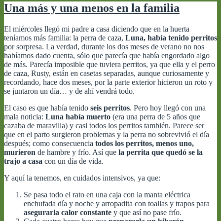
Una más y una menos en la familia
El miércoles llegó mi padre a casa diciendo que en la huerta
teníamos más familia: la perra de caza,
Luna, había tenido perritos
por sorpresa. La verdad, durante los dos meses de verano no nos
habíamos dado cuenta, sólo que parecía que había engordado algo
de más. Parecía imposible que tuviera perritos, ya que ella y el perro
de caza, Rusty, están en casetas separadas, aunque curiosamente y
recordando, hace dos meses, por la parte exterior hicieron un roto y
se juntaron un día… y de ahí vendrá todo.
El caso es que había tenido
seis perritos
. Pero hoy llegó con una
mala noticia:
Luna había muerto
(era una perra de 5 años que
cazaba de maravilla) y casi todos los perritos también. Parece ser
que en el parto surgieron problemas y la perra no sobrevivió el día
después; como consecuencia
todos los perritos, menos uno,
murieron
de hambre y frío. Así que
la perrita que quedó se la
trajo a casa
con un día de vida.
Y aquí la tenemos, en cuidados intensivos, ya que:
Se pasa todo el rato en una caja con la manta eléctrica
enchufada día y noche y arropadita con toallas y trapos para
asegurarla calor constante
y que así no pase frío.