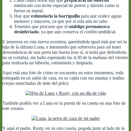
Cada cuatro horas hay que
prepararla un biberón
minúsculo con leche especial de perros y dárselo como si
fueras su mamá.
Hay que
estimularla la barriguilla
para que realice aguas
menores y mayores, ya que por sí sola aún no sabe.
Tenemos que procurar que el
ombligo permanezca
desinfectado
, ya que aún conserva el cordón umbilical.
E inmersos en esta nueva aventura, queriéndola igual más por ser la
hija de la difunta Luna, e intentando que sobreviva para así tener
descendencia de una perra tan buena (eso sí, si tenía que defenderte,
no se cortaba), me hallo esperando las 4:30 de la mañana del viernes
para realizarla un biberón, estimularla y limpiarla.
Aquí está una foto de cómo se encuentra en estos momentos, toda
estirajada en en salón de casa, en su cajita con sus mantas y toallas
(viejas manchadas de tinte del pelo):
También podéis ver a Luna en la puerta de su caseta en una foto de
este verano:
Y aquí el padre, Rusty, en su otra caseta, pegada justo al lado de la