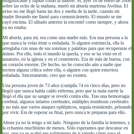
insignificante y rápido como la muerte. Sí, ayer 16 de enero de 2008
familia
sobre las ocho de la mañana, murió mi abuela marterna Avelina. El
aviso no me llegó hasta las dos y media de la tarde, cuando mi
madre llorando me llamó para comunicármelo. El mundo se me
cayó encima. El sábado anterior la encontré como siempre, y ahora
ya no estaba.
Mi abuela, para mí, era como una madre más. Era una persona a la
que nunca la veías triste o enfadada. Si alguien entristecía, ella lo
arreglaba con unas de sus sonrisas y palabras para que recuperaras el
ánimo. Por ello, todo el mundo la quería, y eso se ha visto en el
tanatorio, en la iglesia y en el cementerio. Era de más de buena, con
un corazón enorme. De hecho, no he conocido aún a nadie que
tuviera alguna crítica sobre ella, o alguien con quien estuviera
enfadada. Sinceramente, creo que no existen.
Una persona joven de 73 años (cumplía 74 en cinco días, pero no
llegó) que nunca había caído enferma, pero que la mala suerte la
llegó el día que su sangre se reveló contra ella. Tras una hemorragia
cerebral, algunos infartos cerebrales, múltiples trombosis cerebrales
y no más que varios ataques epilépticos, seguía resistiendo, peleando
por vivir. Era de esperar su final, pero nunca te preparas para ello.
Ahora ya no la tengo a mi lado. Ninguno de la familia la tenemos, y
la echamos muchísimo de menos. Sólo esperamos que descanse en
paz, que ya se acabó ese sufrimiento de ir viendo cómo pasa el