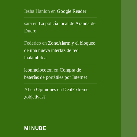
Iesha Hanlon
en
Google Reader
sara
en
La policía local de Aranda de
Duero
Federico
en
ZoneAlarm y el bloqueo
de una nueva interfaz de red
inalámbrica
leonmelocoton
en
Compra de
baterías de portátiles por Internet
Al
en
Opiniones en DealExtreme:
¿objetivas?
MI NUBE