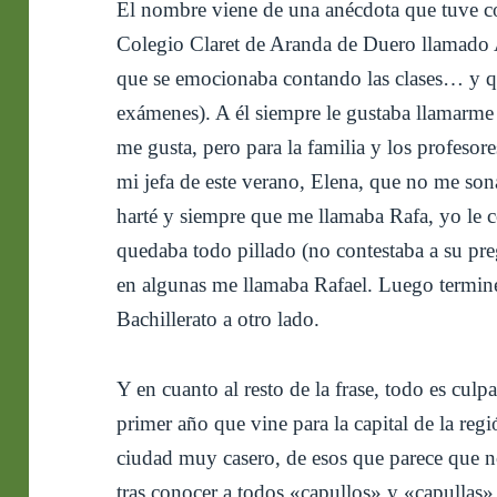
El nombre viene de una anécdota que tuve co
Colegio Claret de Aranda de Duero llamado Ale
que se emocionaba contando las clases… y q
exámenes). A él siempre le gustaba llamarme
me gusta, pero para la familia y los profeso
mi jefa de este verano, Elena, que no me son
harté y siempre que me llamaba Rafa, yo le 
quedaba todo pillado (no contestaba a su preg
en algunas me llamaba Rafael. Luego terminé 
Bachillerato a otro lado.
Y en cuanto al resto de la frase, todo es culp
primer año que vine para la capital de la re
ciudad muy casero, de esos que parece que no
tras conocer a todos «capullos» y «capullas» 