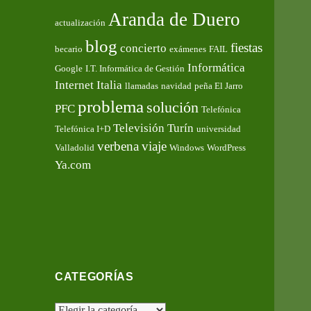
Aranda de Duero
actualización
blog
fiestas
concierto
becario
exámenes
FAIL
Informática
Google
I.T. Informática de Gestión
Internet
Italia
llamadas
navidad
peña El Jarro
problema
solución
PFC
Telefónica
Televisión
Turín
Telefónica I+D
universidad
verbena
viaje
Valladolid
Windows
WordPress
Ya.com
CATEGORÍAS
Categorías