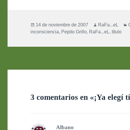
Publicado
Autor
14 de noviembre de 2007
RaFa...eL
el
inconsciencia
,
Pepito Grillo
,
RaFa...eL
,
título
3 comentarios en «¡Ya elegí t
Albano
dice: