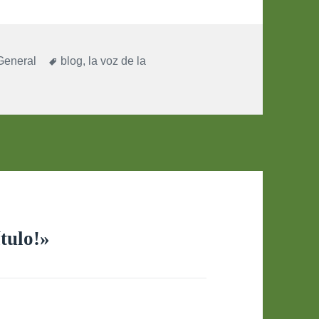
Categorías
Etiquetas
General
blog
,
la voz de la
ítulo!»