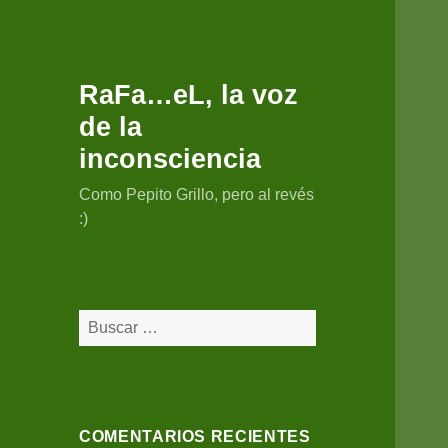
RaFa…eL, la voz
de la
inconsciencia
Como Pepito Grillo, pero al revés
:)
Buscar:
COMENTARIOS RECIENTES