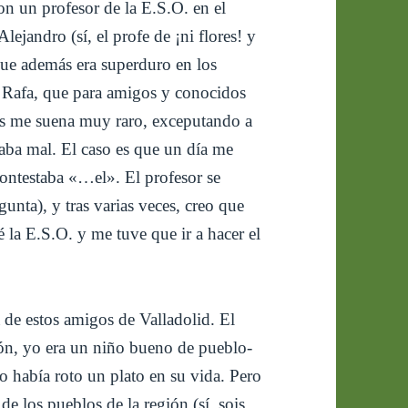
n un profesor de la E.S.O. en el
jandro (sí, el profe de ¡ni flores! y
ue además era superduro en los
 Rafa, que para amigos y conocidos
res me suena muy raro, exceputando a
aba mal. El caso es que un día me
contestaba «…el». El profesor se
unta), y tras varias veces, creo que
la E.S.O. y me tuve que ir a hacer el
a de estos amigos de Valladolid. El
gión, yo era un niño bueno de pueblo-
 había roto un plato en su vida. Pero
de los pueblos de la región (sí, sois