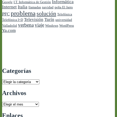
Informática
Google
I.T. Informática de Gestión
Internet
Italia
llamadas
navidad
peña El Jarro
problema
solución
PFC
Telefónica
Televisión
Turín
Telefónica I+D
universidad
verbena
viaje
Valladolid
Windows
WordPress
Ya.com
Categorías
Categorías
Archivos
Archivos
Enlaces