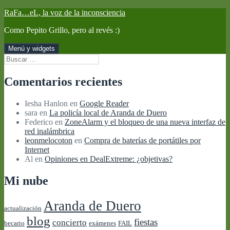
Saltar
RaFa…eL, la voz de la inconsciencia
al
Como Pepito Grillo, pero al revés :)
contenido
Menú y widgets
Buscar:
Comentarios recientes
Iesha Hanlon
en
Google Reader
sara
en
La policía local de Aranda de Duero
Federico
en
ZoneAlarm y el bloqueo de una nueva interfaz de
red inalámbrica
leonmelocoton
en
Compra de baterías de portátiles por
Internet
Al
en
Opiniones en DealExtreme: ¿objetivas?
Mi nube
Aranda de Duero
actualización
blog
fiestas
concierto
becario
exámenes
FAIL