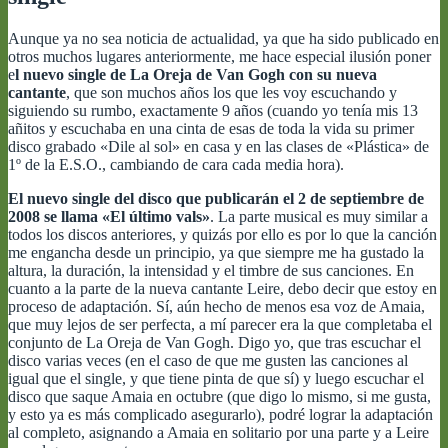
Aunque ya no sea noticia de actualidad, ya que ha sido publicado en
otros muchos lugares anteriormente, me hace especial ilusión poner
e
l nuevo single de La Oreja de Van Gogh con su nueva
cantante
, que son muchos años los que les voy escuchando y
siguiendo su rumbo, exactamente 9 años (cuando yo tenía mis 13
añitos y escuchaba en una cinta de esas de toda la vida su primer
disco grabado «Dile al sol» en casa y en las clases de «Plástica» de
1º de la E.S.O., cambiando de cara cada media hora).
El nuevo single del
disco que publicarán el 2 de septiembre de
2008 se llama «El último vals»
. La parte musical es muy similar a
todos los discos anteriores, y quizás por ello es por lo que la canción
me engancha desde un principio, ya que siempre me ha gustado la
altura, la duración, la intensidad y el timbre de sus canciones. En
cuanto a la parte de la nueva cantante Leire, debo decir que estoy en
proceso de adaptación. Sí, aún hecho de menos esa voz de Amaia,
que muy lejos de ser perfecta, a mí parecer era la que completaba el
conjunto de La Oreja de Van Gogh. Digo yo, que tras escuchar el
disco varias veces (en el caso de que me gusten las canciones al
igual que el single, y que tiene pinta de que sí) y luego escuchar el
disco que saque Amaia en octubre (que digo lo mismo, si me gusta,
y esto ya es más complicado asegurarlo), podré lograr la adaptación
al completo, asignando a Amaia en solitario por una parte y a Leire