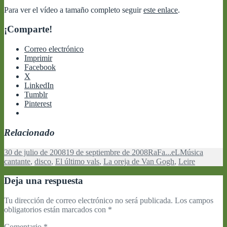
Para ver el vídeo a tamaño completo seguir
este enlace
.
¡Comparte!
Correo electrónico
Imprimir
Facebook
X
LinkedIn
Tumblr
Pinterest
Relacionado
Publicado
Autor
Categorías
Etiquet
30 de julio de 2008
19 de septiembre de 2008
RaFa...eL
Música
el
cantante
,
disco
,
El último vals
,
La oreja de Van Gogh
,
Leire
Deja una respuesta
Tu dirección de correo electrónico no será publicada.
Los campos
obligatorios están marcados con
*
Comentario
*