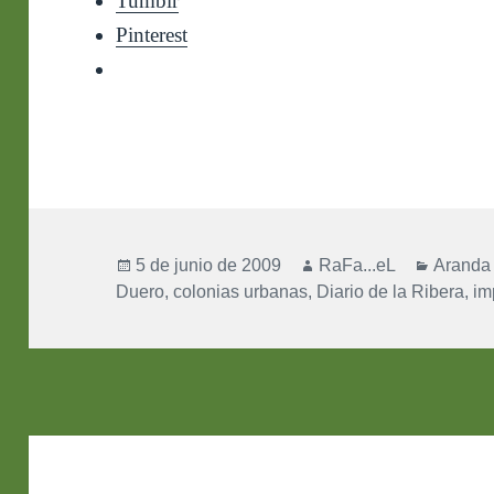
Tumblr
Pinterest
Publicado
Autor
Categor
5 de junio de 2009
RaFa...eL
Aranda
el
Duero
,
colonias urbanas
,
Diario de la Ribera
,
im