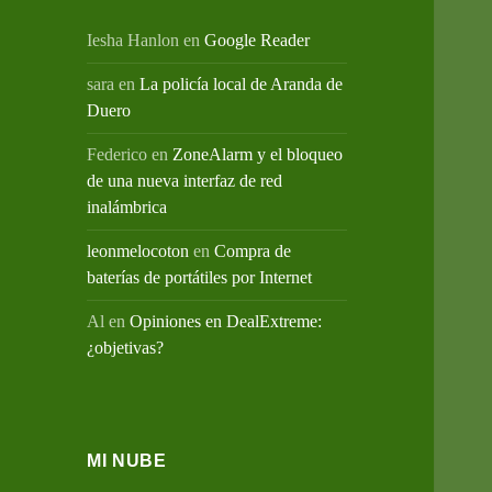
Iesha Hanlon
en
Google Reader
sara
en
La policía local de Aranda de
Duero
Federico
en
ZoneAlarm y el bloqueo
de una nueva interfaz de red
inalámbrica
leonmelocoton
en
Compra de
baterías de portátiles por Internet
Al
en
Opiniones en DealExtreme:
¿objetivas?
MI NUBE