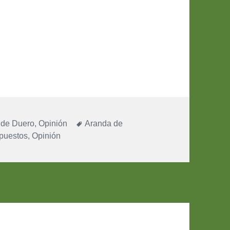
ías
Etiquetas
 de Duero
,
Opinión
Aranda de
puestos
,
Opinión