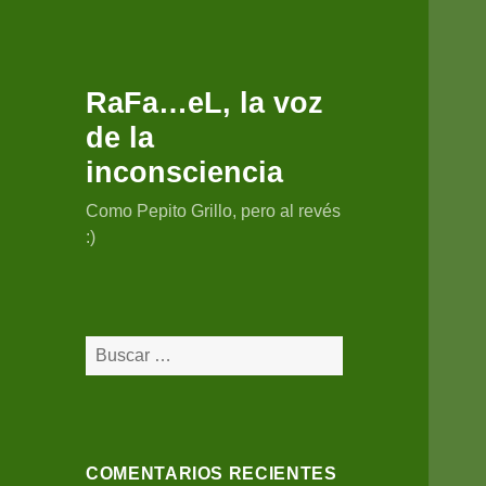
RaFa…eL, la voz
de la
inconsciencia
Como Pepito Grillo, pero al revés
:)
Buscar:
COMENTARIOS RECIENTES