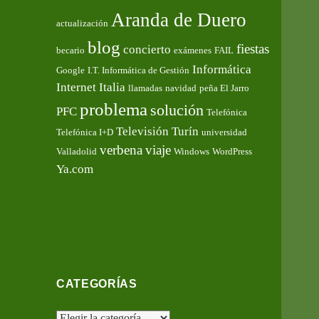
Aranda de Duero
actualización
blog
fiestas
concierto
becario
exámenes
FAIL
Informática
Google
I.T. Informática de Gestión
Internet
Italia
llamadas
navidad
peña El Jarro
problema
solución
PFC
Telefónica
Televisión
Turín
Telefónica I+D
universidad
verbena
viaje
Valladolid
Windows
WordPress
Ya.com
CATEGORÍAS
Categorías