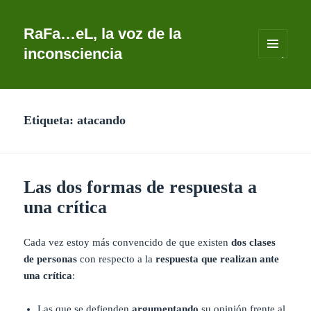
RaFa…eL, la voz de la
inconsciencia
MENÚ
Y
WIDGETS
Etiqueta:
atacando
Las dos formas de respuesta a
una crítica
Cada vez estoy más convencido de que existen
dos clases
de personas
con respecto a la
respuesta que realizan ante
una crítica
:
Las que se defienden
argumentando
su opinión frente al