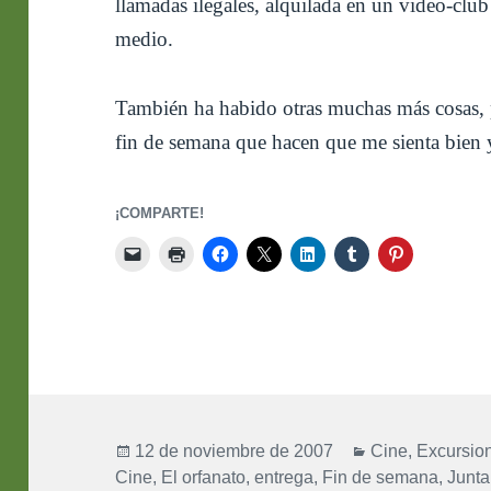
llamadas ilegales, alquilada en un video-cl
medio.
También ha habido otras muchas más cosas, pe
fin de semana que hacen que me sienta bien 
¡COMPARTE!
Publicado
Categorías
12 de noviembre de 2007
Cine
,
Excursio
el
Cine
,
El orfanato
,
entrega
,
Fin de semana
,
Junta