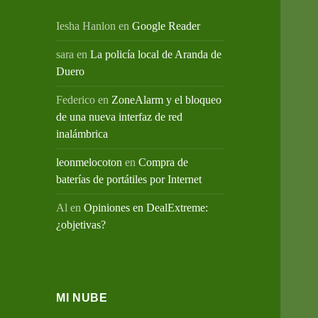
Iesha Hanlon
en
Google Reader
sara
en
La policía local de Aranda de
Duero
Federico
en
ZoneAlarm y el bloqueo
de una nueva interfaz de red
inalámbrica
leonmelocoton
en
Compra de
baterías de portátiles por Internet
Al
en
Opiniones en DealExtreme:
¿objetivas?
MI NUBE