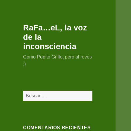
RaFa…eL, la voz
de la
inconsciencia
Como Pepito Grillo, pero al revés
:)
Buscar:
COMENTARIOS RECIENTES