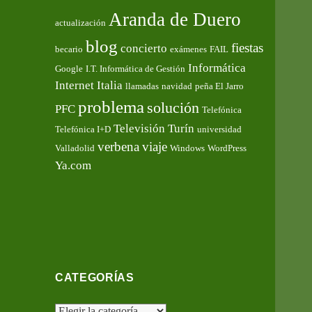
Aranda de Duero
actualización
blog
fiestas
concierto
becario
exámenes
FAIL
Informática
Google
I.T. Informática de Gestión
Internet
Italia
llamadas
navidad
peña El Jarro
problema
solución
PFC
Telefónica
Televisión
Turín
Telefónica I+D
universidad
verbena
viaje
Valladolid
Windows
WordPress
Ya.com
CATEGORÍAS
Categorías