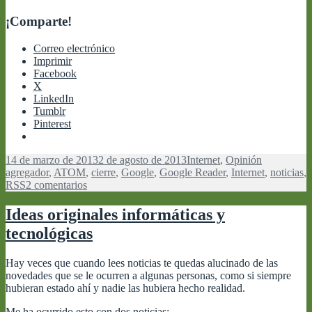
¡Comparte!
Correo electrónico
Imprimir
Facebook
X
LinkedIn
Tumblr
Pinterest
Publicado
Categorías
Etiquetas
14 de marzo de 2013
2 de agosto de 2013
Internet
,
Opinión
el
agregador
,
ATOM
,
cierre
,
Google
,
Google Reader
,
Internet
,
noticias
,
en
RSS
2 comentarios
Google
Reader
Ideas originales informáticas y
tecnológicas
Hay veces que cuando lees noticias te quedas alucinado de las
novedades que se le ocurren a algunas personas, como si siempre
hubieran estado ahí y nadie las hubiera hecho realidad.
Me ha ocurrido esto con dos noticias: