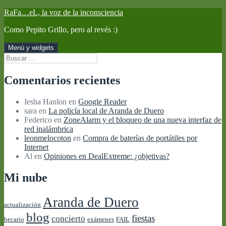
Saltar
RaFa…eL, la voz de la inconsciencia
al
Como Pepito Grillo, pero al revés :)
contenido
Menú y widgets
Buscar:
Comentarios recientes
Iesha Hanlon
en
Google Reader
sara
en
La policía local de Aranda de Duero
Federico
en
ZoneAlarm y el bloqueo de una nueva interfaz de
red inalámbrica
leonmelocoton
en
Compra de baterías de portátiles por
Internet
Al
en
Opiniones en DealExtreme: ¿objetivas?
Mi nube
Aranda de Duero
actualización
blog
fiestas
concierto
becario
exámenes
FAIL