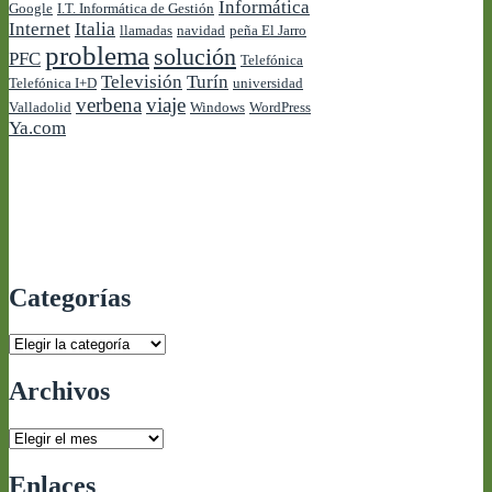
Informática
Google
I.T. Informática de Gestión
Internet
Italia
llamadas
navidad
peña El Jarro
problema
solución
PFC
Telefónica
Televisión
Turín
Telefónica I+D
universidad
verbena
viaje
Valladolid
Windows
WordPress
Ya.com
Categorías
Categorías
Archivos
Archivos
Enlaces