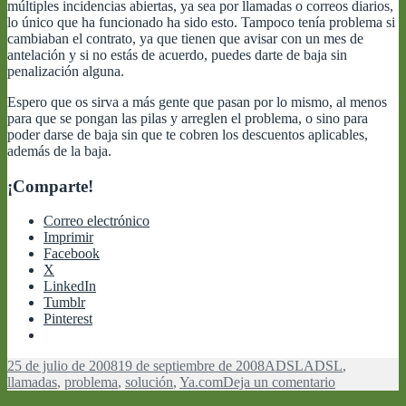
múltiples incidencias abiertas, ya sea por llamadas o correos diarios,
lo único que ha funcionado ha sido esto. Tampoco tenía problema si
cambiaban el contrato, ya que tienen que avisar con un mes de
antelación y si no estás de acuerdo, puedes darte de baja sin
penalización alguna.
Espero que os sirva a más gente que pasan por lo mismo, al menos
para que se pongan las pilas y arreglen el problema, o sino para
poder darse de baja sin que te cobren los descuentos aplicables,
además de la baja.
¡Comparte!
Correo electrónico
Imprimir
Facebook
X
LinkedIn
Tumblr
Pinterest
Publicado
Categorías
Etiquetas
25 de julio de 2008
19 de septiembre de 2008
ADSL
ADSL
,
el
en
llamadas
,
problema
,
solución
,
Ya.com
Deja un comentario
Ya.com