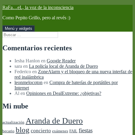
Saltar
RaFa…eL, la voz de la inconsciencia
al
Como Pepito Grillo, pero al revés :)
contenido
Menú y widgets
Buscar:
Comentarios recientes
Iesha Hanlon
en
Google Reader
sara
en
La policía local de Aranda de Duero
Federico
en
ZoneAlarm y el bloqueo de una nueva interfaz de
red inalámbrica
leonmelocoton
en
Compra de baterías de portátiles por
Internet
Al
en
Opiniones en DealExtreme: ¿objetivas?
Mi nube
Aranda de Duero
actualización
blog
fiestas
concierto
becario
exámenes
FAIL