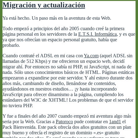
Migración y actualización
Ya está hecho. Un paso más en la aventura de esta Web.
Todo empezó a principios del año 2005 cuando creé la primera
página personal en los servidores de la
E.T.S.I. Informática
, y es que
ya que nos ofrecían un espacio personal gratuito, había que
probarlo.
Cuando contraté el ADSL en mi casa con
Ya.com
(aquel ADSL sin
llamadas de 512 Kbps) y me ofrecieron un espacio web, decidí
migrar ahí. Por entonces no sabía ni PHP, ni JavaScript, ni nada de
nada. Sólo unos conocimientos básicos de HTML. Páginas estáticas
empezaron a expandirse por este servidor. Y ahí estuvo durante dos
años más, cambiando de diseño, llenándose de contenidos,
ayudándonos en nuestros estudios… ¡y hasta incorporando
JavaScript para ofrecer dinamismo a la página, cumpliendo los
estándares del W3C de XHTML! Los problemas de que el servidor
no tuviera PHP.
Y fue a finales del año 2007 cuando empezó mi aventura algo más
seria por la Web. Gracias a
Patoroco
pude contratar en
1and1
el
Pack Bienvenida. Este pack ofrecía dos años gratuitos con un plan
muy bueno y ofrecía el registro de un dominio «.es» gratuito