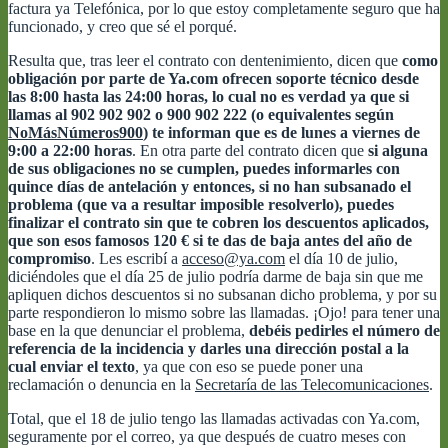
factura ya Telefónica, por lo que estoy completamente seguro que ha
funcionado, y creo que sé el porqué.
Resulta que, tras leer el contrato con dentenimiento, dicen que
como
obligación por parte de Ya.com ofrecen soporte técnico desde
las 8:00 hasta las 24:00 horas, lo cual no es verdad ya que si
llamas al 902 902 902 o 900 902 222 (o equivalentes según
NoMásNúmeros900
) te informan que es de lunes a viernes de
9:00 a 22:00 horas
. En otra parte del contrato dicen que
si alguna
de sus obligaciones no se cumplen, puedes informarles con
quince días de antelación y entonces, si no han subsanado el
problema (que va a resultar imposible resolverlo), puedes
finalizar el contrato sin que te cobren los descuentos aplicados,
que son esos famosos 120 € si te das de baja antes del año de
compromiso
. Les escribí a
acceso@ya.com
el día 10 de julio,
diciéndoles que el día 25 de julio podría darme de baja sin que me
apliquen dichos descuentos si no subsanan dicho problema, y por su
parte respondieron lo mismo sobre las llamadas. ¡Ojo! para tener una
base en la que denunciar el problema,
debéis pedirles el número de
referencia de la incidencia y darles una dirección postal a la
cual enviar el texto
, ya que con eso se puede poner una
reclamación o denuncia en la
Secretaría de las Telecomunicaciones
.
Total, que el 18 de julio tengo las llamadas activadas con Ya.com,
seguramente por el correo, ya que después de cuatro meses con