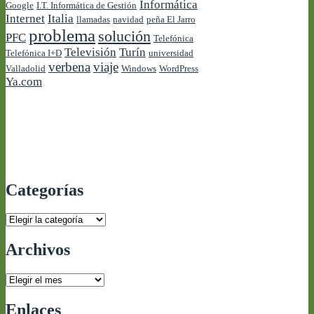
Informática
Google
I.T. Informática de Gestión
Internet
Italia
llamadas
navidad
peña El Jarro
problema
solución
PFC
Telefónica
Televisión
Turín
Telefónica I+D
universidad
verbena
viaje
Valladolid
Windows
WordPress
Ya.com
Categorías
Categorías
Archivos
Archivos
Enlaces