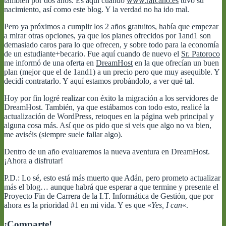
también por dos años. Es aquí cuando
www.rafcano.es
tuvo su
nacimiento, así como este blog. Y la verdad no ha ido mal.
Pero ya próximos a cumplir los 2 años gratuitos, había que empezar
a mirar otras opciones, ya que los planes ofrecidos por 1and1 son
demasiado caros para lo que ofrecen, y sobre todo para la economía
de un estudiante+becario. Fue aquí cuando de nuevo el
Sr. Patoroco
me informó de una oferta en
DreamHost
en la que ofrecían un buen
plan (mejor que el de 1and1) a un precio pero que muy asequible. Y
decidí contratarlo. Y aquí estamos probándolo, a ver qué tal.
Hoy por fin logré realizar con éxito la migración a los servidores de
DreamHost. También, ya que estábamos con todo esto, realicé la
actualización de WordPress, retoques en la página web principal y
alguna cosa más. Así que os pido que si veis que algo no va bien,
me aviséis (siempre suele fallar algo).
Dentro de un año evaluaremos la nueva aventura en DreamHost.
¡Ahora a disfrutar!
P.D.: Lo sé, esto está más muerto que Adán, pero prometo actualizar
más el blog… aunque habrá que esperar a que termine y presente el
Proyecto Fin de Carrera de la I.T. Informática de Gestión, que por
ahora es la prioridad #1 en mi vida. Y es que «
Yes, I can
«.
¡Comparte!