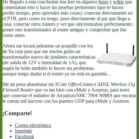
He llegado a esta conclusión tras leer en algunos
foros
y
wikis
que
comentaban esto y hacer las pruebas pertinentes (que te hacen
perder tiempo, pero aprendes más cosas): conectar directamente en
el PTR, pero como no tengo, pues directamente al par que llega a
casa; conectar otros routers y ver que sincronizaban perfectamente;
poner otro transformador al router antiguo y comprobar que iba
como antes.
Ahora me tocará pelearme un poquillo con los
de Ya.com para que me envíen gratis un
transformador nuevo de similares características
(de salida de 12V e intensidad de 1A), que
según he leído también lo hacen sin problemas,
aunque tengo dudas si el router ya no está en garantía…
Me da pena abandonar mi
3Com OfficeConnect ADSL Wireless 11g
Firewall Router
que va tan bien con eMule y Azureus, para tener
que conectar el radiador de
Arcadyan/SMC 7904 WBRA
que encima
le cuesta mil hacerse con los puertos UDP para eMule y Azureus.
¡Comparte!
Correo electrónico
Imprimir
Facebook