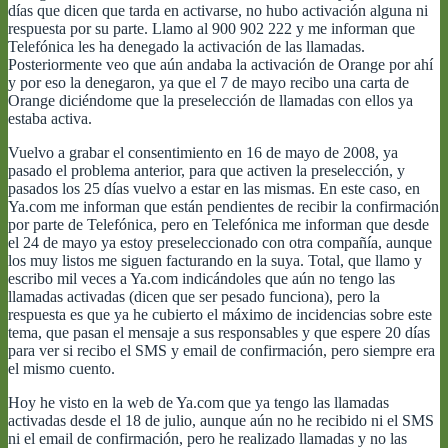
días que dicen que tarda en activarse, no hubo activación alguna ni
respuesta por su parte. Llamo al 900 902 222 y me informan que
Telefónica les ha denegado la activación de las llamadas.
Posteriormente veo que aún andaba la activación de Orange por ahí
y por eso la denegaron, ya que el 7 de mayo recibo una carta de
Orange diciéndome que la preselección de llamadas con ellos ya
estaba activa.
Vuelvo a grabar el consentimiento en 16 de mayo de 2008, ya
pasado el problema anterior, para que activen la preselección, y
pasados los 25 días vuelvo a estar en las mismas. En este caso, en
Ya.com me informan que están pendientes de recibir la confirmación
por parte de Telefónica, pero en Telefónica me informan que desde
el 24 de mayo ya estoy preseleccionado con otra compañía, aunque
los muy listos me siguen facturando en la suya. Total, que llamo y
escribo mil veces a Ya.com indicándoles que aún no tengo las
llamadas activadas (dicen que ser pesado funciona), pero la
respuesta es que ya he cubierto el máximo de incidencias sobre este
tema, que pasan el mensaje a sus responsables y que espere 20 días
para ver si recibo el SMS y email de confirmación, pero siempre era
el mismo cuento.
Hoy he visto en la web de Ya.com que ya tengo las llamadas
activadas desde el 18 de julio, aunque aún no he recibido ni el SMS
ni el email de confirmación, pero he realizado llamadas y no las