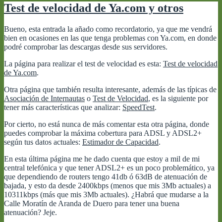
y
Test de velocidad de Ya.com y otros
las
llamadas
Bueno, esta entrada la añado como recordatorio, ya que me vendrá
nacionales
bien en ocasiones en las que tenga problemas con Ya.com, en donde
podré comprobar las descargas desde sus servidores.
La página para realizar el test de velocidad es esta:
Test de velocidad
de Ya.com
.
Otra página que también resulta interesante, además de las típicas de
Asociación de Internautas
o
Test de Velocidad
, es la siguiente por
tener más características que analizar:
SpeedTest
.
Por cierto, no está nunca de más comentar esta otra página, donde
puedes comprobar la máxima cobertura para ADSL y ADSL2+
según tus datos actuales:
Estimador de Capacidad
.
En esta última página me he dado cuenta que estoy a mil de mi
central telefónica y que tener ADSL2+ es un poco problemático, ya
que dependiendo de routers tengo 41db ó 63dB de atenuación de
bajada, y esto da desde 2400kbps (menos que mis 3Mb actuales) a
10311kbps (más que mis 3Mb actuales). ¿Habrá que mudarse a la
Calle Moratín de Aranda de Duero para tener una buena
atenuación? Jeje.