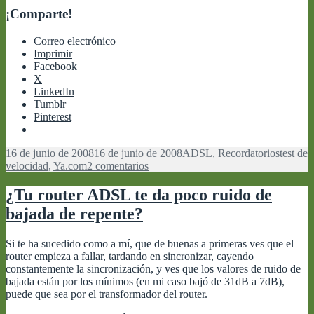
¡Comparte!
Correo electrónico
Imprimir
Facebook
X
LinkedIn
Tumblr
Pinterest
Publicado
Categorías
Etiquet
16 de junio de 2008
16 de junio de 2008
ADSL
,
Recordatorios
test de
el
en
velocidad
,
Ya.com
2 comentarios
Test
de
¿Tu router ADSL te da poco ruido de
velocidad
bajada de repente?
de
Ya.com
y
Si te ha sucedido como a mí, que de buenas a primeras ves que el
otros
router empieza a fallar, tardando en sincronizar, cayendo
constantemente la sincronización, y ves que los valores de ruido de
bajada están por los mínimos (en mi caso bajó de 31dB a 7dB),
puede que sea por el transformador del router.