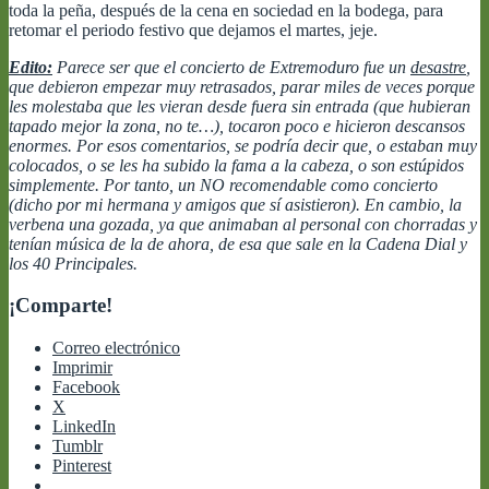
toda la peña, después de la cena en sociedad en la bodega, para
retomar el periodo festivo que dejamos el martes, jeje.
Edito:
Parece ser que el concierto de Extremoduro fue un
desastre
,
que debieron empezar muy retrasados, parar miles de veces porque
les molestaba que les vieran desde fuera sin entrada (que hubieran
tapado mejor la zona, no te…), tocaron poco e hicieron descansos
enormes. Por esos comentarios, se podría decir que, o estaban muy
colocados, o se les ha subido la fama a la cabeza, o son estúpidos
simplemente. Por tanto, un NO recomendable como concierto
(dicho por mi hermana y amigos que sí asistieron). En cambio, la
verbena una gozada, ya que animaban al personal con chorradas y
tenían música de la de ahora, de esa que sale en la Cadena Dial y
los 40 Principales.
¡Comparte!
Correo electrónico
Imprimir
Facebook
X
LinkedIn
Tumblr
Pinterest