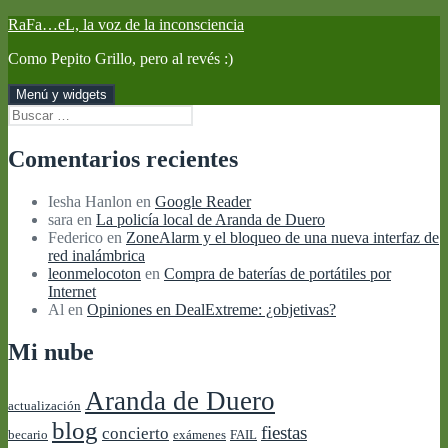
Saltar
RaFa…eL, la voz de la inconsciencia
al
Como Pepito Grillo, pero al revés :)
contenido
Menú y widgets
Buscar:
Comentarios recientes
Iesha Hanlon
en
Google Reader
sara
en
La policía local de Aranda de Duero
Federico
en
ZoneAlarm y el bloqueo de una nueva interfaz de
red inalámbrica
leonmelocoton
en
Compra de baterías de portátiles por
Internet
Al
en
Opiniones en DealExtreme: ¿objetivas?
Mi nube
Aranda de Duero
actualización
blog
fiestas
concierto
becario
exámenes
FAIL