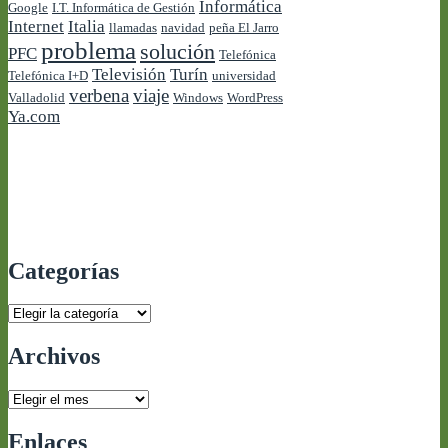
Informática
Google
I.T. Informática de Gestión
Internet
Italia
llamadas
navidad
peña El Jarro
problema
solución
PFC
Telefónica
Televisión
Turín
Telefónica I+D
universidad
verbena
viaje
Valladolid
Windows
WordPress
Ya.com
Categorías
Categorías
Archivos
Archivos
Enlaces