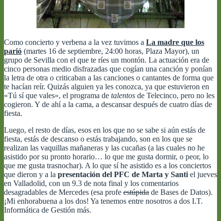
Como concierto y verbena a la vez tuvimos a
La madre que los
parió
(martes 16 de septiembre, 24:00 horas, Plaza Mayor), un
grupo de Sevilla con el que te ríes un montón. La actuación era de
cinco personas medio disfrazadas que cogían una canción y ponían
la letra de otra o criticaban a las canciones o cantantes de forma que
te hacían reír. Quizás alguien ya les conozca, ya que estuvieron en
«Tú sí que vales», el programa de
talentos
de Telecinco, pero no les
cogieron. Y de ahí a la cama, a descansar después de cuatro días de
fiesta.
Luego, el resto de días, esos en los que no se sabe si aún estás de
fiesta, estás de descanso o estás trabajando, son en los que se
realizan las vaquillas mañaneras y las cucañas (a las cuales no he
asistido por su pronto horario… lo que me gusta dormir, o peor, lo
que me gusta trasnochar). A lo que sí he asistido es a los conciertos
que dieron y a la
presentación del PFC de Marta y Santi
el jueves
en Valladolid, con un 9.3 de nota final y los comentarios
desagradables de Mercedes (esa profe
estúpida
de Bases de Datos).
¡Mi enhorabuena a los dos! Ya tenemos entre nosotros a dos I.T.
Informática de Gestión más.