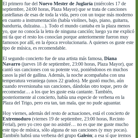
El primero fue del
Nuevo Mester de Juglaría
(miércoles 17 de
septiembre, 24:00 horas, Plaza Mayor) que se trata de canciones
castellanas de esas de toda la vida, pero con un toque más moderno
en cuanto a instrumentación (había violines, bajo, piano, guitarra,
bandurria, dulzaina…). Todo el mundo cantaba en la plaza menos
yo, que no conocía la letra de ninguna canción; luego ya me explicó
mi tía que el resto los conocían porque anteriormente fueron muy
famosos por allí, en la época revolucionaria. A quienes os guste este
tipo de música, es recomendable.
El segundo concierto fue de una artista más famosa,
Diana
Navarro
(jueves 18 de septiembre, 23:00 horas, Plaza Mayor), que
cantó sus canciones con su potente voz, poniéndonos en muchos
casos la piel de gallina. Además, la noche acompañaba con una
temperatura veraniega (unos 22 grados). Me gustó mucho, aún
cuando reversionaba sus canciones, dándolas otro toque, pero de
recomendar… a los que les guste esta cantante. También,
posteriormente al concierto, había una especie de verbena en la
Plaza del Trigo, pero era tan, tan mala, que no pude aguantar.
Hoy viernes, además del resto de actuaciones, está el concierto de
Extremoduro
(viernes 19 de septiembre, 23:00 horas, Recinto
Ferial), pero yo creo que no asistiré… no es que me guste mucho
este tipo de música, sólo alguna de sus canciones (y muy pocas).
También habrá una verbena del grupo
Galeón
; a esa sí que iremos