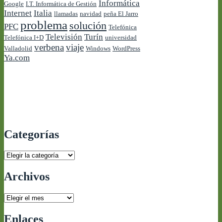
Informática
Google
I.T. Informática de Gestión
Internet
Italia
llamadas
navidad
peña El Jarro
problema
solución
PFC
Telefónica
Televisión
Turín
Telefónica I+D
universidad
verbena
viaje
Valladolid
Windows
WordPress
Ya.com
Categorías
Categorías
Archivos
Archivos
Enlaces