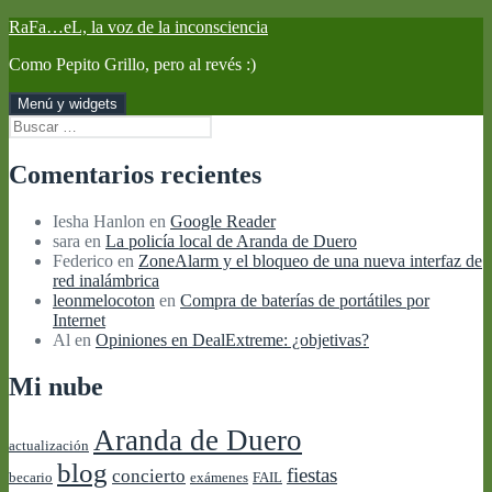
Saltar
RaFa…eL, la voz de la inconsciencia
al
Como Pepito Grillo, pero al revés :)
contenido
Menú y widgets
Buscar:
Comentarios recientes
Iesha Hanlon
en
Google Reader
sara
en
La policía local de Aranda de Duero
Federico
en
ZoneAlarm y el bloqueo de una nueva interfaz de
red inalámbrica
leonmelocoton
en
Compra de baterías de portátiles por
Internet
Al
en
Opiniones en DealExtreme: ¿objetivas?
Mi nube
Aranda de Duero
actualización
blog
fiestas
concierto
becario
exámenes
FAIL