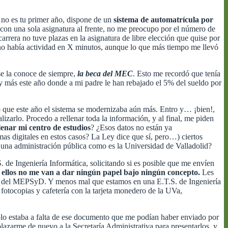
i no es tu primer año, dispone de un
sistema de automatrícula por
 con una sola asignatura al frente, no me preocupo por el número de
arrera no tuve plazas en la asignatura de libre elección que quise por
i no había actividad en X minutos, aunque lo que más tiempo me llevó
se la conoce de siempre,
la beca del MEC
. Esto me recordó que tenía
y más este año donde a mi padre le han rebajado el 5% del sueldo por
o que este año el sistema se modernizaba aún más. Entro y… ¡bien!,
lizarlo. Procedo a rellenar toda la información, y al final, me piden
enar mi centro de estudios
? ¿Esos datos no están ya
mas digitales en estos casos? La Ley dice que sí, pero…) ciertos
n una administración pública como es la Universidad de Valladolid?
S. de Ingeniería Informática, solicitando si es posible que me envíen
 ellos no me van a dar ningún papel bajo ningún concepto.
Les
web del MEPSyD. Y menos mal que estamos en una E.T.S. de Ingeniería
fotocopias y cafetería con la tarjeta monedero de la UVa,
lo estaba a falta de ese documento que me podían haber enviado por
plazarme de nuevo a la Secretaría Administrativa para presentarlos, y