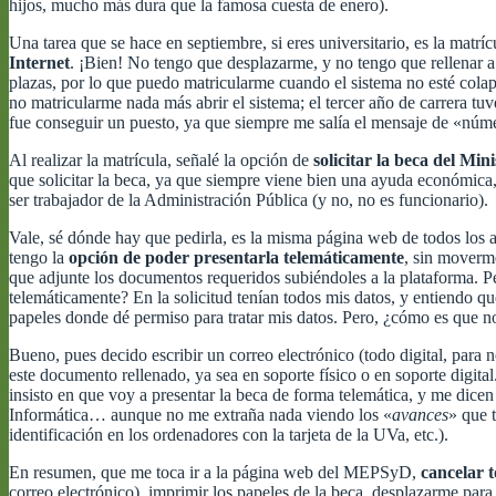
hijos, mucho más dura que la famosa cuesta de enero).
Una tarea que se hace en septiembre, si eres universitario, es la matrí
Internet
. ¡Bien! No tengo que desplazarme, y no tengo que rellenar a
plazas, por lo que puedo matricularme cuando el sistema no esté colaps
no matricularme nada más abrir el sistema; el tercer año de carrera t
fue conseguir un puesto, ya que siempre me salía el mensaje de «núm
Al realizar la matrícula, señalé la opción de
solicitar la beca del Mi
que solicitar la beca, ya que siempre viene bien una ayuda económica
ser trabajador de la Administración Pública (y no, no es funcionario).
Vale, sé dónde hay que pedirla, es la misma página web de todos los
tengo la
opción de poder presentarla telemáticamente
, sin moverme
que adjunte los documentos requeridos subiéndoles a la plataforma. 
telemáticamente? En la solicitud tenían todos mis datos, y entiendo qu
papeles donde dé permiso para tratar mis datos. Pero, ¿cómo es que n
Bueno, pues decido escribir un correo electrónico (todo digital, para n
este documento rellenado, ya sea en soporte físico o en soporte digita
insisto en que voy a presentar la beca de forma telemática, y me di
Informática… aunque no me extraña nada viendo los «
avances
» que 
identificación en los ordenadores con la tarjeta de la UVa, etc.).
En resumen, que me toca ir a la página web del MEPSyD,
cancelar t
correo electrónico), imprimir los papeles de la beca, desplazarme para