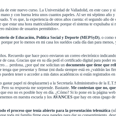
cula de este nuevo curso. La Universidad de Valladolid, en este caso y s
 mano y con buena letra unos cuantos papeles. Al ser mi séptimo año y
ado. Y es que, la experiencia de otros años cuenta: el segundo año de c
uve que estar una hora matriculándome porque el sistema te expulsaba s
ero máximo de usuarios permitidos».
nisterio de Educación, Política Social y Deporte (MEPSyD)
, o como 
, porque por lo menos en mi casa los sueldos cada día dan para menos, 
 años. Recuerdo que hace poco enviaron un correo electrónico indicand
 de casa. Gracias que en su día pedí el certificado digital para poder rea
Pero… perdona, ¿por qué me solicitan un
documento que tiene que rell
e tenga que presentar y firmar (mi duda siempre está en ¿valdrán las fir
o pueden tener o acceder a mis datos académicos si están registrados e
o gastar papel ni desplazarme) a la Secretaría Administrativa de la E.T.
l. Pero su respuesta me sorprende. Bastante.
Me contestan que no, que
cen que eso no es posible hoy en día. ¿Cómo? Si lo pone en la página 
tenemos en nuestra escuela y los
AVANCES
que hay en otras (pago de 
odo el proceso que tenía abierto para la presentación telemática
(só
 que toda mi familia firme esos papeles para dar su consentimiento, des