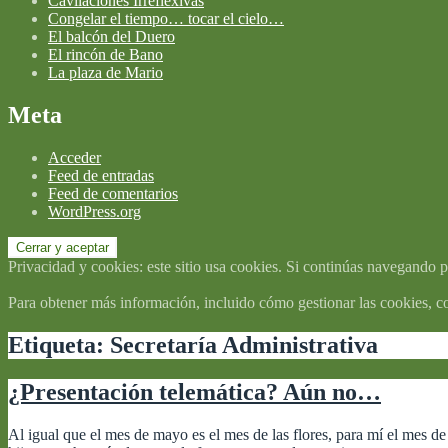
Cavilaciones Irreflexivas
Congelar el tiempo… tocar el cielo…
El balcón del Duero
El rincón de Bano
La plaza de Mario
Meta
Acceder
Feed de entradas
Feed de comentarios
WordPress.org
Privacidad y cookies: este sitio usa cookies. Si continúas navegando po
Para obtener más información, incluido cómo gestionar las cookies, c
Etiqueta:
Secretaría Administrativa
¿Presentación telemática? Aún no…
Al igual que el mes de mayo es el mes de las flores, para mí el mes de 