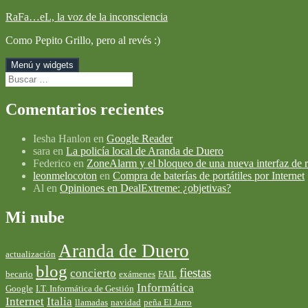
Saltar
RaFa…eL, la voz de la inconsciencia
al
Como Pepito Grillo, pero al revés :)
contenido
Menú y widgets
Buscar:
Comentarios recientes
Iesha Hanlon
en
Google Reader
sara
en
La policía local de Aranda de Duero
Federico
en
ZoneAlarm y el bloqueo de una nueva interfaz de r
leonmelocoton
en
Compra de baterías de portátiles por Internet
Al
en
Opiniones en DealExtreme: ¿objetivas?
Mi nube
Aranda de Duero
actualización
blog
fiestas
concierto
becario
exámenes
FAIL
Informática
Google
I.T. Informática de Gestión
Internet
Italia
llamadas
navidad
peña El Jarro