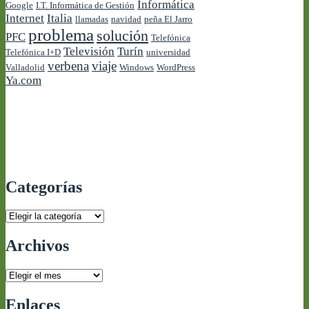
Informática
Google
I.T. Informática de Gestión
Internet
Italia
llamadas
navidad
peña El Jarro
problema
solución
PFC
Telefónica
Televisión
Turín
Telefónica I+D
universidad
verbena
viaje
Valladolid
Windows
WordPress
Ya.com
Categorías
Categorías
Archivos
Archivos
Enlaces