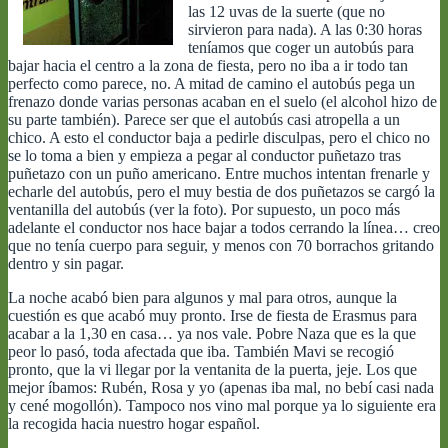
las 12 uvas de la suerte (que no
sirvieron para nada). A las 0:30 horas
teníamos que coger un autobús para
bajar hacia el centro a la zona de fiesta, pero no iba a ir todo tan
perfecto como parece, no. A mitad de camino el autobús pega un
frenazo donde varias personas acaban en el suelo (el alcohol hizo de
su parte también). Parece ser que el autobús casi atropella a un
chico. A esto el conductor baja a pedirle disculpas, pero el chico no
se lo toma a bien y empieza a pegar al conductor puñetazo tras
puñetazo con un puño americano. Entre muchos intentan frenarle y
echarle del autobús, pero el muy bestia de dos puñetazos se cargó la
ventanilla del autobús (ver la foto). Por supuesto, un poco más
adelante el conductor nos hace bajar a todos cerrando la línea… creo
que no tenía cuerpo para seguir, y menos con 70 borrachos gritando
dentro y sin pagar.
La noche acabó bien para algunos y mal para otros, aunque la
cuestión es que acabó muy pronto. Irse de fiesta de Erasmus para
acabar a la 1,30 en casa… ya nos vale. Pobre Naza que es la que
peor lo pasó, toda afectada que iba. También Mavi se recogió
pronto, que la vi llegar por la ventanita de la puerta, jeje. Los que
mejor íbamos: Rubén, Rosa y yo (apenas iba mal, no bebí casi nada
y cené mogollón). Tampoco nos vino mal porque ya lo siguiente era
la recogida hacia nuestro hogar español.