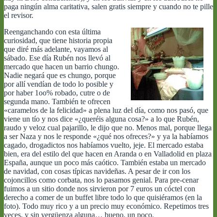
paga ningún alma caritativa, salen gratis siempre y cuando no te pille
el revisor.
Reenganchando con esta última
curiosidad, que tiene historia propia
que diré más adelante, vayamos al
sábado. Ese día Rubén nos llevó al
mercado que hacen un barrio chungo.
Nadie negará que es chungo, porque
por allí vendían de todo lo posible y
por haber 1oo% robado, cutre o de
segunda mano. También te ofrecen
«caramelos de la felicidad» a plena luz del día, como nos pasó, que
viene un tío y nos dice «¿queréis alguna cosa?» a lo que Rubén,
raudo y veloz cual pajarillo, le dijo que no. Menos mal, porque llega
a ser Naza y nos le responde «¿qué nos ofreces?» y ya la habíamos
cagado, drogadictos nos habíamos vuelto, jeje. El mercado estaba
bien, era del estilo del que hacen en Aranda o en Valladolid en plaza
España, aunque un poco más caótico. También estaba un mercado
de navidad, con cosas típicas navideñas. A pesar de ir con los
cojoncillos como corbata, nos lo pasamos genial. Para pre-cenar
fuimos a un sitio donde nos sirvieron por 7 euros un cóctel con
derecho a comer de un buffet libre todo lo que quisiéramos (en la
foto). Todo muy rico y a un precio muy económico. Repetimos tres
veces, y sin vergüenza alguna… bueno, un poco.