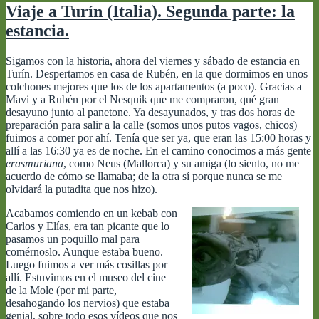
Viaje a Turín (Italia). Segunda parte: la
estancia.
Sigamos con la historia, ahora del viernes y sábado de estancia en
Turín. Despertamos en casa de Rubén, en la que dormimos en unos
colchones mejores que los de los apartamentos (a poco). Gracias a
Mavi y a Rubén por el Nesquik que me compraron, qué gran
desayuno junto al panetone. Ya desayunados, y tras dos horas de
preparación para salir a la calle (somos unos putos vagos, chicos)
fuimos a comer por ahí. Tenía que ser ya, que eran las 15:00 horas y
allí a las 16:30 ya es de noche. En el camino conocimos a más gente
erasmuriana
, como Neus (Mallorca) y su amiga (lo siento, no me
acuerdo de cómo se llamaba; de la otra sí porque nunca se me
olvidará la putadita que nos hizo).
Acabamos comiendo en un kebab con
Carlos y Elías, era tan picante que lo
pasamos un poquillo mal para
comérnoslo. Aunque estaba bueno.
Luego fuimos a ver más cosillas por
allí. Estuvimos en el museo del cine
de la Mole (por mi parte,
desahogando los nervios) que estaba
genial, sobre todo esos vídeos que nos