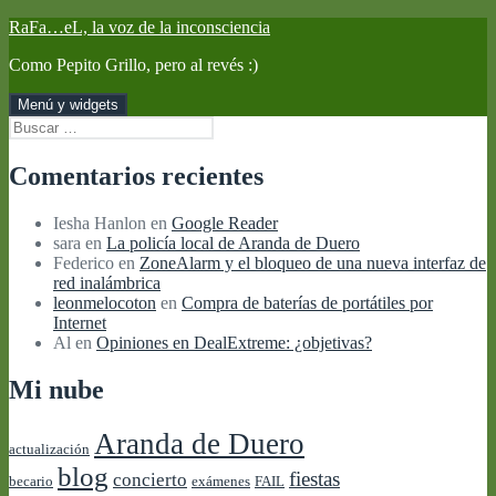
Saltar
RaFa…eL, la voz de la inconsciencia
al
Como Pepito Grillo, pero al revés :)
contenido
Menú y widgets
Buscar:
Comentarios recientes
Iesha Hanlon
en
Google Reader
sara
en
La policía local de Aranda de Duero
Federico
en
ZoneAlarm y el bloqueo de una nueva interfaz de
red inalámbrica
leonmelocoton
en
Compra de baterías de portátiles por
Internet
Al
en
Opiniones en DealExtreme: ¿objetivas?
Mi nube
Aranda de Duero
actualización
blog
fiestas
concierto
becario
exámenes
FAIL