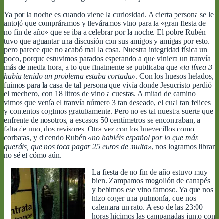
Ya por la noche es cuando viene la curiosidad. A cierta persona se le
antojó que compráramos y lleváramos vino para la «gran fiesta de
no fin de año» que se iba a celebrar por la noche. El pobre Rubén
tuvo que aguantar una discusión con sus amigos y amigas por esto,
pero parece que no acabó mal la cosa. Nuestra integridad física un
poco, porque estuvimos parados esperando a que viniera un tranvía
más de media hora, a lo que finalmente se publicaba que
«la línea 3
había tenido un problema estaba cortada»
. Con los huesos helados,
fuimos para la casa de tal persona que vivía donde Jesucristo perdió
el mechero, con 18 litros de vino a cuestas. A mitad de camino
vimos que venía el tranvía número 3 tan deseado, el cual tan felices
y contentos cogimos gratuitamente. Pero no es tal nuestra suerte que
enfrente de nosotros, a escasos 50 centímetros se encontraban, a
falta de uno, dos revisores. Otra vez con los huevecillos como
corbatas, y dicendo Rubén
«no habléis español por lo que más
queráis, que nos toca pagar 25 euros de multa»
, nos logramos librar
no sé el cómo aún.
La fiesta de no fin de año estuvo muy
bien. Zampamos mogollón de canapés
y bebimos ese vino famoso. Ya que nos
hizo coger una pulmonía, que nos
calentara un rato. A eso de las 23:00
horas hicimos las campanadas junto con