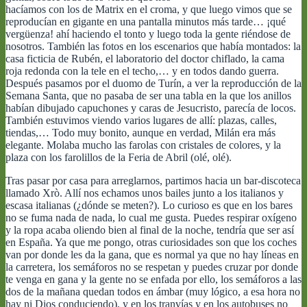
hacíamos con los de Matrix en el croma, y que luego vimos que se
reproducían en gigante en una pantalla minutos más tarde… ¡qué
vergüenza! ahí haciendo el tonto y luego toda la gente riéndose de
nosotros. También las fotos en los escenarios que había montados: la
casa ficticia de Rubén, el laboratorio del doctor chiflado, la cama
roja redonda con la tele en el techo,… y en todos dando guerra.
Después pasamos por el duomo de Turín, a ver la reproducción de la
Semana Santa, que no pasaba de ser una tabla en la que los anillos
habían dibujado capuchones y caras de Jesucristo, parecía de locos.
También estuvimos viendo varios lugares de allí: plazas, calles,
tiendas,… Todo muy bonito, aunque en verdad, Milán era más
elegante. Molaba mucho las farolas con cristales de colores, y la
plaza con los farolillos de la Feria de Abril (olé, olé).
Tras pasar por casa para arreglarnos, partimos hacia un bar-discoteca
llamado Xrò. Allí nos echamos unos bailes junto a los italianos y
escasa italianas (¿dónde se meten?). Lo curioso es que en los bares
no se fuma nada de nada, lo cual me gusta. Puedes respirar oxígeno
y la ropa acaba oliendo bien al final de la noche, tendría que ser así
en España. Ya que me pongo, otras curiosidades son que los coches
van por donde les da la gana, que es normal ya que no hay líneas en
la carretera, los semáforos no se respetan y puedes cruzar por donde
te venga en gana y la gente no se enfada por ello, los semáforos a las
dos de la mañana quedan todos en ámbar (muy lógico, a esa hora no
hay ni Dios conduciendo), y en los tranvías y en los autobuses no