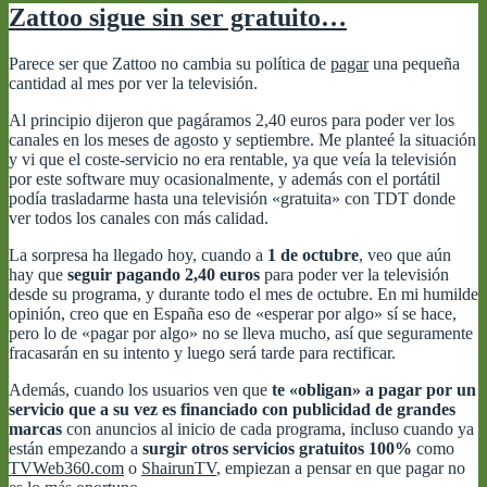
Zattoo sigue sin ser gratuito…
Parece ser que Zattoo no cambia su política de
pagar
una pequeña
cantidad al mes por ver la televisión.
Al principio dijeron que pagáramos 2,40 euros para poder ver los
canales en los meses de agosto y septiembre. Me planteé la situación
y vi que el coste-servicio no era rentable, ya que veía la televisión
por este software muy ocasionalmente, y además con el portátil
podía trasladarme hasta una televisión «gratuita» con TDT donde
ver todos los canales con más calidad.
La sorpresa ha llegado hoy, cuando a
1 de octubre
, veo que aún
hay que
seguir pagando 2,40 euros
para poder ver la televisión
desde su programa, y durante todo el mes de octubre. En mi humilde
opinión, creo que en España eso de «esperar por algo» sí se hace,
pero lo de «pagar por algo» no se lleva mucho, así que seguramente
fracasarán en su intento y luego será tarde para rectificar.
Además, cuando los usuarios ven que
te «obligan» a pagar por un
servicio que a su vez es financiado con publicidad de grandes
marcas
con anuncios al inicio de cada programa, incluso cuando ya
están empezando a
surgir otros servicios gratuitos 100%
como
TVWeb360.com
o
ShairunTV
, empiezan a pensar en que pagar no