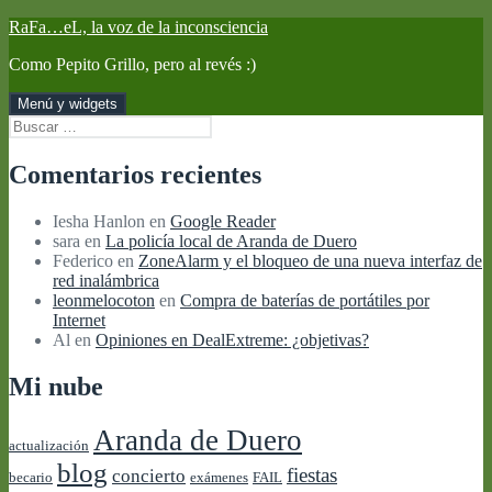
Saltar
RaFa…eL, la voz de la inconsciencia
al
Como Pepito Grillo, pero al revés :)
contenido
Menú y widgets
Buscar:
Comentarios recientes
Iesha Hanlon
en
Google Reader
sara
en
La policía local de Aranda de Duero
Federico
en
ZoneAlarm y el bloqueo de una nueva interfaz de
red inalámbrica
leonmelocoton
en
Compra de baterías de portátiles por
Internet
Al
en
Opiniones en DealExtreme: ¿objetivas?
Mi nube
Aranda de Duero
actualización
blog
fiestas
concierto
becario
exámenes
FAIL