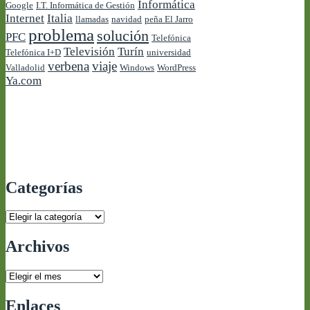
Informática
Google
I.T. Informática de Gestión
Internet
Italia
llamadas
navidad
peña El Jarro
problema
solución
PFC
Telefónica
Televisión
Turín
Telefónica I+D
universidad
verbena
viaje
Valladolid
Windows
WordPress
Ya.com
Categorías
Categorías
Archivos
Archivos
Enlaces