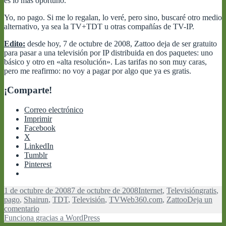
es lo más oportuno.
Yo, no pago. Si me lo regalan, lo veré, pero sino, buscaré otro medio
alternativo, ya sea la TV+TDT u otras compañías de TV-IP.
Edito:
desde hoy, 7 de octubre de 2008, Zattoo deja de ser gratuito
para pasar a una televisión por IP distribuida en dos paquetes: uno
básico y otro en «alta resolución». Las tarifas no son muy caras,
pero me reafirmo: no voy a pagar por algo que ya es gratis.
¡Comparte!
Correo electrónico
Imprimir
Facebook
X
LinkedIn
Tumblr
Pinterest
Publicado
Categorías
Etiqueta
1 de octubre de 2008
7 de octubre de 2008
Internet
,
Televisión
gratis
,
el
pago
,
Shairun
,
TDT
,
Televisión
,
TVWeb360.com
,
Zattoo
Deja un
en
comentario
Zattoo
Funciona gracias a WordPress