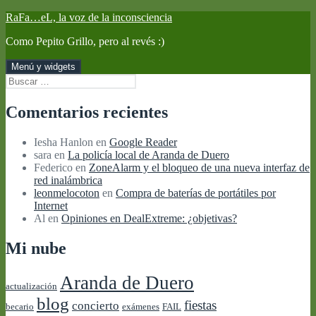
Saltar
RaFa…eL, la voz de la inconsciencia
al
Como Pepito Grillo, pero al revés :)
contenido
Menú y widgets
Buscar:
Comentarios recientes
Iesha Hanlon
en
Google Reader
sara
en
La policía local de Aranda de Duero
Federico
en
ZoneAlarm y el bloqueo de una nueva interfaz de
red inalámbrica
leonmelocoton
en
Compra de baterías de portátiles por
Internet
Al
en
Opiniones en DealExtreme: ¿objetivas?
Mi nube
Aranda de Duero
actualización
blog
fiestas
concierto
becario
exámenes
FAIL