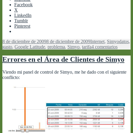
Facebook
X
LinkedIn
Tumblr
Pinterest
Publicado
Categorías
Etiquet
8 de diciembre de 2009
8 de diciembre de 2009
Internet
,
Simyo
datos
,
el
en
gasto
,
Google Latitude
,
problema
,
Simyo
,
tarifa
4 comentarios
La
tarifa
Errores en el Área de Clientes de Simyo
de
datos
Viendo mi panel de control de Simyo, me he dado con el siguiente
de
conflicto:
Simyo