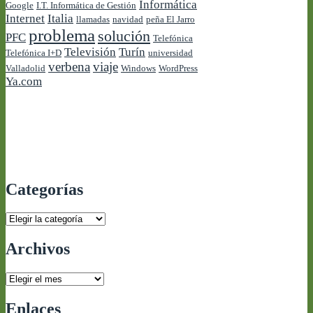
Informática
Google
I.T. Informática de Gestión
Internet
Italia
llamadas
navidad
peña El Jarro
problema
solución
PFC
Telefónica
Televisión
Turín
Telefónica I+D
universidad
verbena
viaje
Valladolid
Windows
WordPress
Ya.com
Categorías
Categorías
Archivos
Archivos
Enlaces