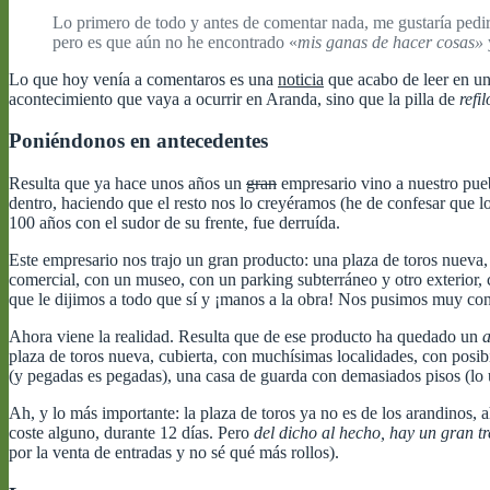
Lo primero de todo y antes de comentar nada, me gustaría pedir
pero es que aún no he encontrado «
mis ganas de hacer cosas»
Lo que hoy venía a comentaros es una
noticia
que acabo de leer en un 
acontecimiento que vaya a ocurrir en Aranda, sino que la pilla de
refi
Poniéndonos en antecedentes
Resulta que ya hace unos años un
gran
empresario vino a nuestro pueb
dentro, haciendo que el resto nos lo creyéramos (he de confesar que lo
100 años con el sudor de su frente, fue derruída.
Este empresario nos trajo un gran producto: una plaza de toros nueva, 
comercial, con un museo, con un parking subterráneo y otro exterior,
que le dijimos a todo que sí y ¡manos a la obra! Nos pusimos muy con
Ahora viene la realidad. Resulta que de ese producto ha quedado un
plaza de toros nueva, cubierta, con muchísimas localidades, con posibi
(y pegadas es pegadas), una casa de guarda con demasiados pisos (lo ú
Ah, y lo más importante: la plaza de toros ya no es de los arandinos,
coste alguno, durante 12 días. Pero
del dicho al hecho, hay un gran t
por la venta de entradas y no sé qué más rollos).