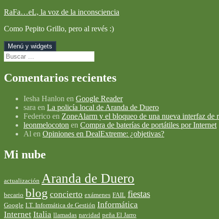
Saltar
RaFa…eL, la voz de la inconsciencia
al
Como Pepito Grillo, pero al revés :)
contenido
Menú y widgets
Buscar:
Comentarios recientes
Iesha Hanlon
en
Google Reader
sara
en
La policía local de Aranda de Duero
Federico
en
ZoneAlarm y el bloqueo de una nueva interfaz de r
leonmelocoton
en
Compra de baterías de portátiles por Internet
Al
en
Opiniones en DealExtreme: ¿objetivas?
Mi nube
Aranda de Duero
actualización
blog
fiestas
concierto
becario
exámenes
FAIL
Informática
Google
I.T. Informática de Gestión
Internet
Italia
llamadas
navidad
peña El Jarro