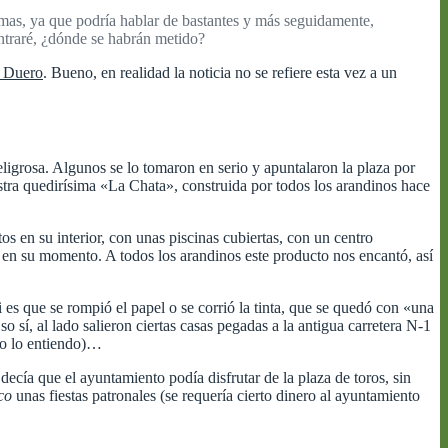
emas, ya que podría hablar de bastantes y más seguidamente,
ontraré, ¿dónde se habrán metido?
 Duero
. Bueno, en realidad la noticia no se refiere esta vez a un
ligrosa. Algunos se lo tomaron en serio y apuntalaron la plaza por
estra quedirísima «La Chata», construida por todos los arandinos hace
s en su interior, con unas piscinas cubiertas, con un centro
 en su momento. A todos los arandinos este producto nos encantó, así
i es que se rompió el papel o se corrió la tinta, que se quedó con «una
sí, al lado salieron ciertas casas pegadas a la antigua carretera N-1
 no lo entiendo)…
ecía que el ayuntamiento podía disfrutar de la plaza de toros, sin
co
unas fiestas patronales (se requería cierto dinero al ayuntamiento