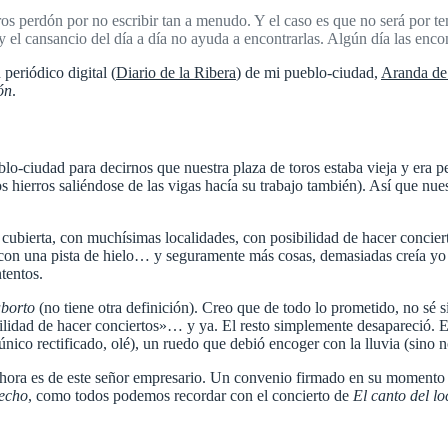
os perdón por no escribir tan a menudo. Y el caso es que no será por t
y el cansancio del día a día no ayuda a encontrarlas. Algún día las enc
periódico digital (
Diario de la Ribera
) de mi pueblo-ciudad,
Aranda de
lón
.
lo-ciudad para decirnos que nuestra plaza de toros estaba vieja y era pe
s hierros saliéndose de las vigas hacía su trabajo también). Así que nu
cubierta, con muchísimas localidades, con posibilidad de hacer concierto
 con una pista de hielo… y seguramente más cosas, demasiadas creía yo
tentos.
aborto
(no tiene otra definición). Creo que de todo lo prometido, no sé s
lidad de hacer conciertos»… y ya. El resto simplemente desapareció. Eso 
nico rectificado, olé), un ruedo que debió encoger con la lluvia (sino
 ahora es de este señor empresario. Un convenio firmado en su momento d
recho
, como todos podemos recordar con el concierto de
El canto del lo