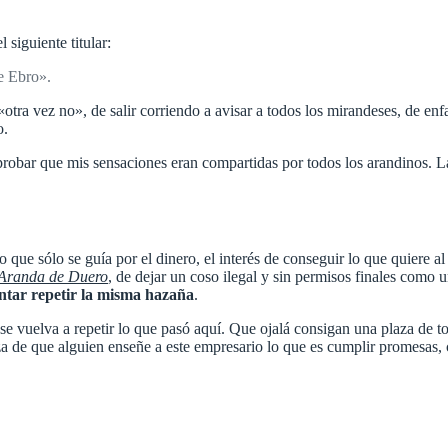
 siguiente titular:
e Ebro».
otra vez no», de salir corriendo a avisar a todos los mirandeses, de e
o.
mprobar que mis sensaciones eran compartidas por todos los arandinos. La
e sólo se guía por el dinero, el interés de conseguir lo que quiere al
 Aranda de Duero
, de dejar un coso ilegal y sin permisos finales como
entar repetir la misma hazaña
.
 se vuelva a repetir lo que pasó aquí. Que ojalá consigan una plaza de
 de que alguien enseñe a este empresario lo que es cumplir promesas, 