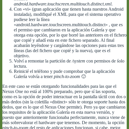
android.hardware.touchscreen.multitouch.distinct.xml
.
Con «vi» (gran aplicación que tienen hasta nuestros Android
instalada), modifiqué el XML para que el sistema operativo
pudiese leer la línea
«android.hardware.touchscreen.multitouch.distinct» , que es
el permiso que cambiaron en la aplicación Galería y que
otorga esta opción, por lo que borré las anteriores en el fichero
que copié y añadí esta en este fichero separado. Al final
acabarán leyéndose y cargándose las opciones para estas tres
líneas (las del fichero que copié y la nueva), que es el
objetivo.
Volví a remontar la partición de
/system
con permisos de śolo
lectura.
Reinicié el teléfono y pude comprobar que la aplicación
Galería volvía a tener
pinch-to-zoom
🙂
En este caso se están otorgando funcionalidades para las que el
Nexus One no está al 100% preparado, pero que sí las soporta,
como es la opción de poder interactuar en la pantalla táctil con dos o
más dedos (sin la coletilla «distinct» sólo te otorga soporte hasta dos
dedos, que es lo que el Nexus One permite). Pero ya que cambiaron
los requisitos de la aplicación Galería en esta nueva versión, y
puesto que anteriormente funcionaba perfectamente, nunca viene de
más sobrevalorar el hardware que tenemos. De momento, la opción
pinch-to-zoom
del resto de aplicaciones funcionan, si cabe, mejor.