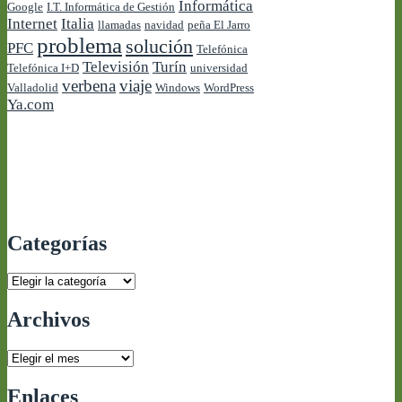
Informática
Google
I.T. Informática de Gestión
Internet
Italia
llamadas
navidad
peña El Jarro
problema
solución
PFC
Telefónica
Televisión
Turín
Telefónica I+D
universidad
verbena
viaje
Valladolid
Windows
WordPress
Ya.com
Categorías
Categorías
Archivos
Archivos
Enlaces