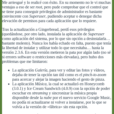
Me arriesgué y lo realicé con éxito. En su momento no le vi muchas
ventajas a eso de ser
root
, pero pude comprobar que el control que
se tiene para conseguir privilegios de administrador es bastante
convincente con
Superuser
, pudiendo aceptar o denegar dicha
elevación de permisos para cada aplicación que lo requiere.
Tras la actualización a Gingerbread, perdí esos privilegios
(quedándose, por otro lado, instalada la aplicación de
Superuser
como aplicación del sistema, por lo que sin opción a desinstalarla…
bastante molesto). Nunca los había echado en falta, puesto que tenía
la libertad de instalar y utilizar todo lo que necesitaba… hasta la
versión 2.3.6. En esta versión metieron la pata por algún lado (no sé
si errores software o restricciones más elevadas), pero hubo dos
problemas que me limitaron:
La aplicación
Galería
, para ver y editar las fotos y vídeos,
dejaba de tener la opción tan útil como es el
pinch-to-zoom
para acercar y alejar la imagen haciendo el gesto de pinza.
La aplicación
Música
, la cual se actualizó en Honeycomb
(3.0.1) y Ice Cream Sandwich (4.0.9) con la opción de poder
escuchar en
streaming
y sincronizar la música propia
disponible desde la
nube
por el nuevo servicio Google Music,
no podía ni actualizarse ni volver a instalarse, por lo que se
volvía a la versión de «fábrica» sin esta opción.