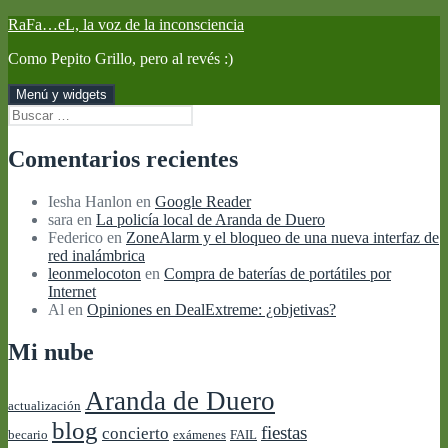
Saltar
RaFa…eL, la voz de la inconsciencia
al
Como Pepito Grillo, pero al revés :)
contenido
Menú y widgets
Buscar:
Comentarios recientes
Iesha Hanlon
en
Google Reader
sara
en
La policía local de Aranda de Duero
Federico
en
ZoneAlarm y el bloqueo de una nueva interfaz de
red inalámbrica
leonmelocoton
en
Compra de baterías de portátiles por
Internet
Al
en
Opiniones en DealExtreme: ¿objetivas?
Mi nube
Aranda de Duero
actualización
blog
fiestas
concierto
becario
exámenes
FAIL