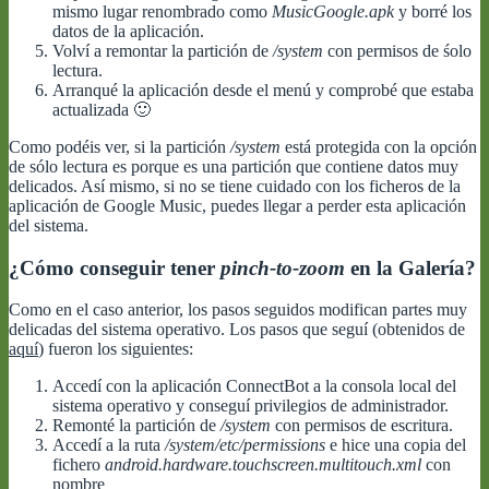
mismo lugar renombrado como
MusicGoogle.apk
y borré los
datos de la aplicación.
Volví a remontar la partición de
/system
con permisos de śolo
lectura.
Arranqué la aplicación desde el menú y comprobé que estaba
actualizada 🙂
Como podéis ver, si la partición
/system
está protegida con la opción
de sólo lectura es porque es una partición que contiene datos muy
delicados. Así mismo, si no se tiene cuidado con los ficheros de la
aplicación de Google Music, puedes llegar a perder esta aplicación
del sistema.
¿Cómo conseguir tener
pinch-to-zoom
en la Galería?
Como en el caso anterior, los pasos seguidos modifican partes muy
delicadas del sistema operativo. Los pasos que seguí (obtenidos de
aquí
) fueron los siguientes:
Accedí con la aplicación ConnectBot a la consola local del
sistema operativo y conseguí privilegios de administrador.
Remonté la partición de
/system
con permisos de escritura.
Accedí a la ruta
/system/etc/permissions
e hice una copia del
fichero
android.hardware.touchscreen.multitouch.xml
con
nombre