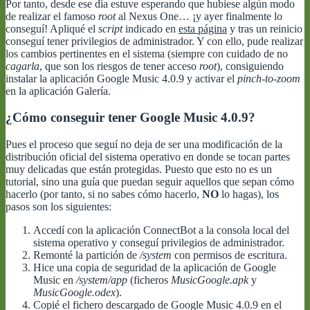
Por tanto, desde ese día estuve esperando que hubiese algún modo
de realizar el famoso
root
al Nexus One… ¡y ayer finalmente lo
conseguí! Apliqué el
script
indicado en
esta página
y tras un reinicio
conseguí tener privilegios de administrador. Y con ello, pude realizar
los cambios pertinentes en el sistema (siempre con cuidado de no
cagarla
, que son los riesgos de tener acceso
root
), consiguiendo
instalar la aplicación Google Music 4.0.9 y activar el
pinch-to-zoom
en la aplicación Galería.
¿Cómo conseguir tener Google Music 4.0.9?
Pues el proceso que seguí no deja de ser una modificación de la
distribución oficial del sistema operativo en donde se tocan partes
muy delicadas que están protegidas. Puesto que esto no es un
tutorial, sino una guía que puedan seguir aquellos que sepan cómo
hacerlo (por tanto, si no sabes cómo hacerlo,
NO
lo hagas), los
pasos son los siguientes:
Accedí con la aplicación ConnectBot a la consola local del
sistema operativo y conseguí privilegios de administrador.
Remonté la partición de
/system
con permisos de escritura.
Hice una copia de seguridad de la aplicación de Google
Music en
/system/app
(ficheros
MusicGoogle.apk
y
MusicGoogle.odex
).
Copié el fichero descargado de Google Music 4.0.9 en el