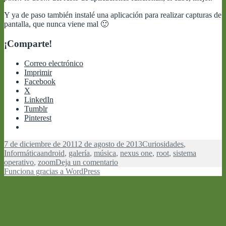
Y ya de paso también instalé una aplicación para realizar capturas de
pantalla, que nunca viene mal 🙂
¡Comparte!
Correo electrónico
Imprimir
Facebook
X
LinkedIn
Tumblr
Pinterest
Publicado
Categorías
7 de diciembre de 2011
2 de agosto de 2013
Curiosidades
,
el
Etiquetas
Informática
android
,
galería
,
música
,
nexus one
,
root
,
sistema
en
operativo
,
zoom
Deja un comentario
Acceso
Funciona gracias a WordPress
root
y
funcionalidades
extra
para
el