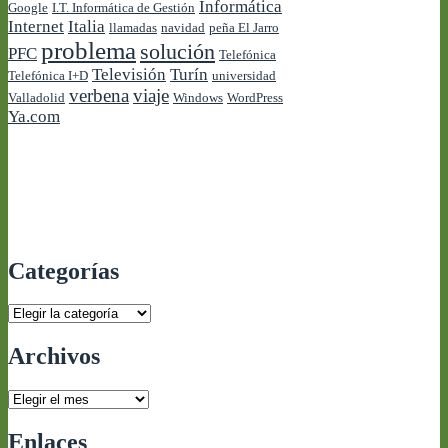
Informática
Google
I.T. Informática de Gestión
Internet
Italia
llamadas
navidad
peña El Jarro
problema
solución
PFC
Telefónica
Televisión
Turín
Telefónica I+D
universidad
verbena
viaje
Valladolid
Windows
WordPress
Ya.com
Categorías
Categorías
Archivos
Archivos
Enlaces