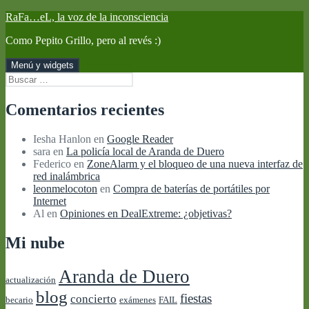
Saltar
RaFa…eL, la voz de la inconsciencia
al
Como Pepito Grillo, pero al revés :)
contenido
Menú y widgets
Buscar:
Comentarios recientes
Iesha Hanlon
en
Google Reader
sara
en
La policía local de Aranda de Duero
Federico
en
ZoneAlarm y el bloqueo de una nueva interfaz de
red inalámbrica
leonmelocoton
en
Compra de baterías de portátiles por
Internet
Al
en
Opiniones en DealExtreme: ¿objetivas?
Mi nube
Aranda de Duero
actualización
blog
fiestas
concierto
becario
exámenes
FAIL