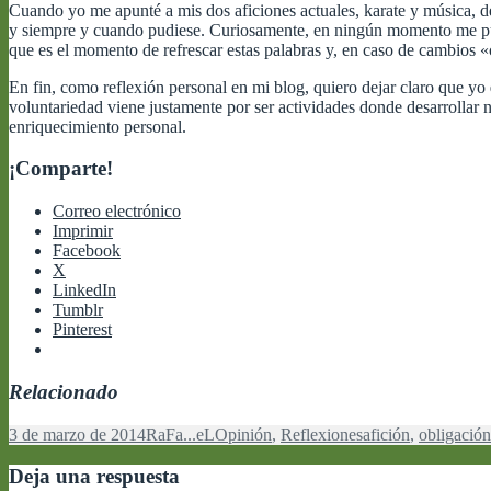
Cuando yo me apunté a mis dos aficiones actuales, karate y música, d
y siempre y cuando pudiese. Curiosamente, en ningún momento me pusi
que es el momento de refrescar estas palabras y, en caso de cambios «c
En fin, como reflexión personal en mi blog, quiero dejar claro que yo
voluntariedad viene justamente por ser actividades donde desarrollar n
enriquecimiento personal.
¡Comparte!
Correo electrónico
Imprimir
Facebook
X
LinkedIn
Tumblr
Pinterest
Relacionado
Publicado
Autor
Categorías
Etiquetas
3 de marzo de 2014
RaFa...eL
Opinión
,
Reflexiones
afición
,
obligación
el
Deja una respuesta