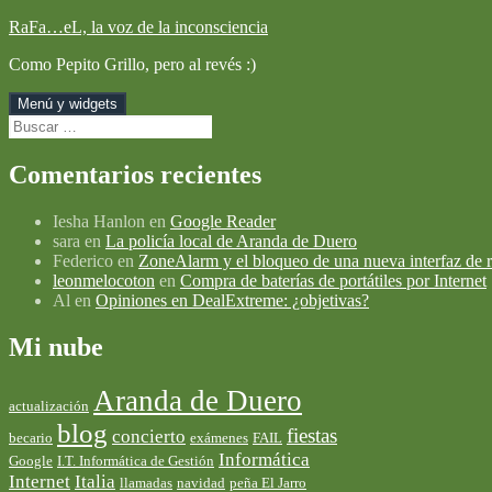
Saltar
RaFa…eL, la voz de la inconsciencia
al
Como Pepito Grillo, pero al revés :)
contenido
Menú y widgets
Buscar:
Comentarios recientes
Iesha Hanlon
en
Google Reader
sara
en
La policía local de Aranda de Duero
Federico
en
ZoneAlarm y el bloqueo de una nueva interfaz de r
leonmelocoton
en
Compra de baterías de portátiles por Internet
Al
en
Opiniones en DealExtreme: ¿objetivas?
Mi nube
Aranda de Duero
actualización
blog
fiestas
concierto
becario
exámenes
FAIL
Informática
Google
I.T. Informática de Gestión
Internet
Italia
llamadas
navidad
peña El Jarro