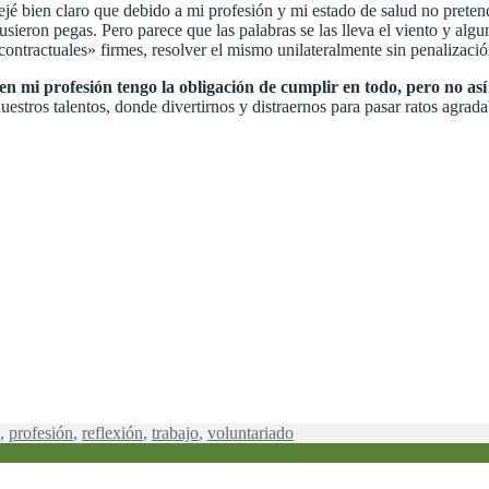
ejé bien claro que debido a mi profesión y mi estado de salud no prete
eron pegas. Pero parece que las palabras se las lleva el viento y alg
ontractuales» firmes, resolver el mismo unilateralmente sin penalización
en mi profesión tengo la obligación de cumplir en todo, pero no así 
uestros talentos, donde divertirnos y distraernos para pasar ratos agra
,
profesión
,
reflexión
,
trabajo
,
voluntariado