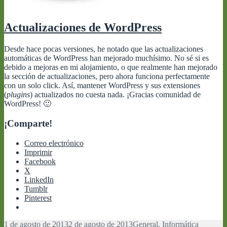
Actualizaciones de WordPress
Desde hace pocas versiones, he notado que las actualizaciones
automáticas de WordPress han mejorado muchísimo. No sé si es
debido a mejoras en mi alojamiento, o que realmente han mejorado
la sección de actualizaciones, pero ahora funciona perfectamente
con un solo click. Así, mantener WordPress y sus extensiones
(
plugins
) actualizados no cuesta nada. ¡Gracias comunidad de
WordPress! 🙂
¡Comparte!
Correo electrónico
Imprimir
Facebook
X
LinkedIn
Tumblr
Pinterest
Publicado
Categorías
Etiqueta
1 de agosto de 2013
2 de agosto de 2013
General
,
Informática