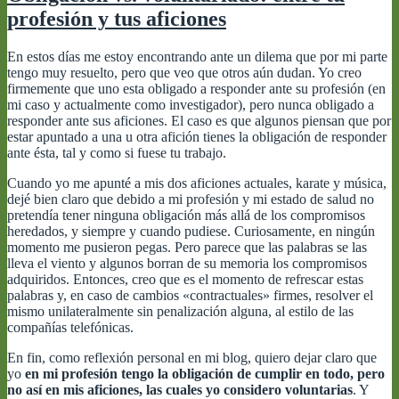
DealExtreme:
profesión y tus aficiones
¿objetivas?
En estos días me estoy encontrando ante un dilema que por mi parte
tengo muy resuelto, pero que veo que otros aún dudan. Yo creo
firmemente que uno esta obligado a responder ante su profesión (en
mi caso y actualmente como investigador), pero nunca obligado a
responder ante sus aficiones. El caso es que algunos piensan que por
estar apuntado a una u otra afición tienes la obligación de responder
ante ésta, tal y como si fuese tu trabajo.
Cuando yo me apunté a mis dos aficiones actuales, karate y música,
dejé bien claro que debido a mi profesión y mi estado de salud no
pretendía tener ninguna obligación más allá de los compromisos
heredados, y siempre y cuando pudiese. Curiosamente, en ningún
momento me pusieron pegas. Pero parece que las palabras se las
lleva el viento y algunos borran de su memoria los compromisos
adquiridos. Entonces, creo que es el momento de refrescar estas
palabras y, en caso de cambios «contractuales» firmes, resolver el
mismo unilateralmente sin penalización alguna, al estilo de las
compañías telefónicas.
En fin, como reflexión personal en mi blog, quiero dejar claro que
yo
en mi profesión tengo la obligación de cumplir en todo, pero
no así en mis aficiones, las cuales yo considero voluntarias
. Y