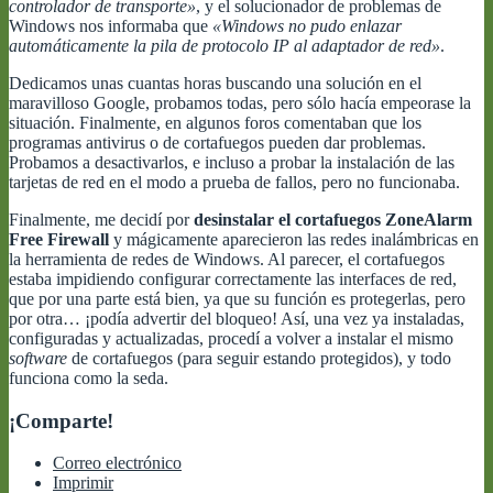
controlador de transporte»
, y el solucionador de problemas de
Windows nos informaba que
«Windows no pudo enlazar
automáticamente la pila de protocolo IP al adaptador de red»
.
Dedicamos unas cuantas horas buscando una solución en el
maravilloso Google, probamos todas, pero sólo hacía empeorase la
situación. Finalmente, en algunos foros comentaban que los
programas antivirus o de cortafuegos pueden dar problemas.
Probamos a desactivarlos, e incluso a probar la instalación de las
tarjetas de red en el modo a prueba de fallos, pero no funcionaba.
Finalmente, me decidí por
desinstalar el cortafuegos ZoneAlarm
Free Firewall
y mágicamente aparecieron las redes inalámbricas en
la herramienta de redes de Windows. Al parecer, el cortafuegos
estaba impidiendo configurar correctamente las interfaces de red,
que por una parte está bien, ya que su función es protegerlas, pero
por otra… ¡podía advertir del bloqueo! Así, una vez ya instaladas,
configuradas y actualizadas, procedí a volver a instalar el mismo
software
de cortafuegos (para seguir estando protegidos), y todo
funciona como la seda.
¡Comparte!
Correo electrónico
Imprimir