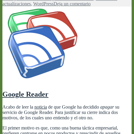
el
en
actualizaciones
,
WordPress
Deja un comentario
Actualizaciones
de
WordPress
Google Reader
Acabo de leer la
noticia
de que Google ha decidido
apagar
su
servicio de Google Reader. Para justificar su cierre indica dos
motivos, de los cuales uno entiendo y el otro no.
El primer motivo es que, como una buena táctica empresarial,
prefieren centrarse en pocos productos y prescindir de aquellos