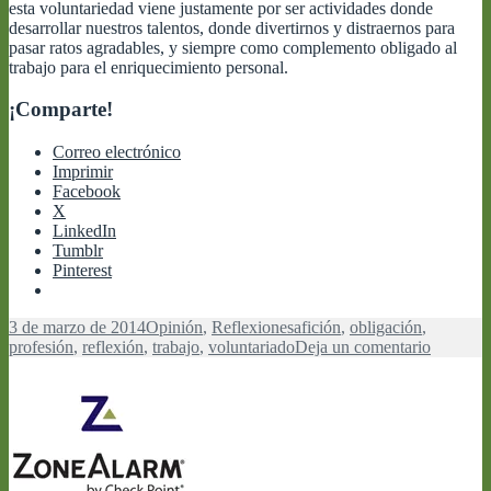
esta voluntariedad viene justamente por ser actividades donde
desarrollar nuestros talentos, donde divertirnos y distraernos para
pasar ratos agradables, y siempre como complemento obligado al
trabajo para el enriquecimiento personal.
¡Comparte!
Correo electrónico
Imprimir
Facebook
X
LinkedIn
Tumblr
Pinterest
Publicado
Categorías
Etiquetas
3 de marzo de 2014
Opinión
,
Reflexiones
afición
,
obligación
,
el
en
profesión
,
reflexión
,
trabajo
,
voluntariado
Deja un comentario
Obligaci
vs.
voluntar
entre
tu
profesió
y