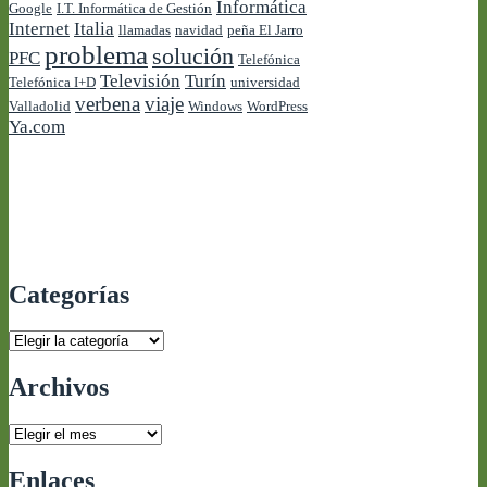
Informática
Google
I.T. Informática de Gestión
Internet
Italia
llamadas
navidad
peña El Jarro
problema
solución
PFC
Telefónica
Televisión
Turín
Telefónica I+D
universidad
verbena
viaje
Valladolid
Windows
WordPress
Ya.com
Categorías
Categorías
Archivos
Archivos
Enlaces