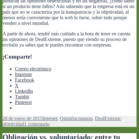
publican las opiniones beneficiosas y no las negativas, ¿cómo sabes
si un producto tiene fallos? Aún sabiendo que la empresa está en un
país que no se caracteriza por la transparencia y la objetividad, al
menos sería conveniente que la web lo fuese, sobre todo porque
venden a nivel mundial.
A partir de ahora, tendré más cuidado a la hora de tener en cuenta
las opiniones de DealExtreme, puesto que viendo su proceso de
revisión ya sabes que te puedes encontrar con sorpresas.
¡Comparte!
Correo electrónico
Imprimir
Facebook
X
LinkedIn
Tumblr
Pinterest
Publicado
Categorías
Etiquetas
28 de enero de 2015
Internet
,
Opinión
compras
,
DealExtreme
,
el
en
objetividad
1 comentario
Opiniones
en
Obligación vs. voluntariado: entre tu