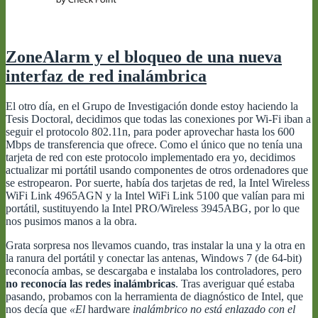
tus
aficiones
ZoneAlarm y el bloqueo de una nueva
interfaz de red inalámbrica
El otro día, en el Grupo de Investigación donde estoy haciendo la
Tesis Doctoral, decidimos que todas las conexiones por Wi-Fi iban a
seguir el protocolo 802.11n, para poder aprovechar hasta los 600
Mbps de transferencia que ofrece. Como el único que no tenía una
tarjeta de red con este protocolo implementado era yo, decidimos
actualizar mi portátil usando componentes de otros ordenadores que
se estropearon. Por suerte, había dos tarjetas de red, la Intel Wireless
WiFi Link 4965AGN y la Intel WiFi Link 5100 que valían para mi
portátil, sustituyendo la Intel PRO/Wireless 3945ABG, por lo que
nos pusimos manos a la obra.
Grata sorpresa nos llevamos cuando, tras instalar la una y la otra en
la ranura del portátil y conectar las antenas, Windows 7 (de 64-bit)
reconocía ambas, se descargaba e instalaba los controladores, pero
no reconocía las redes inalámbricas
. Tras averiguar qué estaba
pasando, probamos con la herramienta de diagnóstico de Intel, que
nos decía que
«El
hardware
inalámbrico no está enlazado con el