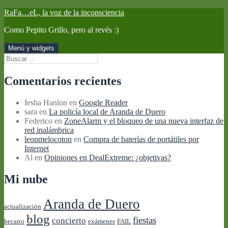
Saltar
RaFa…eL, la voz de la inconsciencia
al
Como Pepito Grillo, pero al revés :)
contenido
Menú y widgets
Buscar:
Comentarios recientes
Iesha Hanlon
en
Google Reader
sara
en
La policía local de Aranda de Duero
Federico
en
ZoneAlarm y el bloqueo de una nueva interfaz de
red inalámbrica
leonmelocoton
en
Compra de baterías de portátiles por
Internet
Al
en
Opiniones en DealExtreme: ¿objetivas?
Mi nube
Aranda de Duero
actualización
blog
fiestas
concierto
becario
exámenes
FAIL