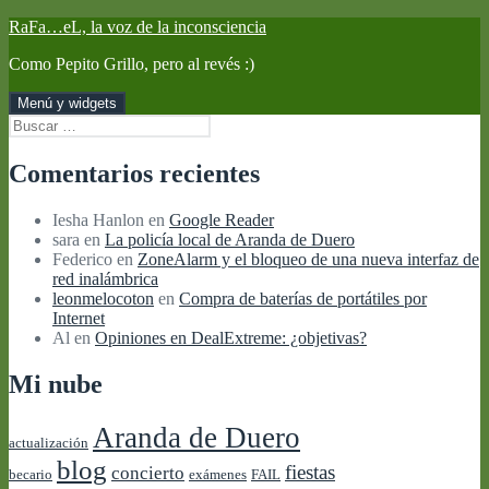
Saltar
RaFa…eL, la voz de la inconsciencia
al
Como Pepito Grillo, pero al revés :)
contenido
Menú y widgets
Buscar:
Comentarios recientes
Iesha Hanlon
en
Google Reader
sara
en
La policía local de Aranda de Duero
Federico
en
ZoneAlarm y el bloqueo de una nueva interfaz de
red inalámbrica
leonmelocoton
en
Compra de baterías de portátiles por
Internet
Al
en
Opiniones en DealExtreme: ¿objetivas?
Mi nube
Aranda de Duero
actualización
blog
fiestas
concierto
becario
exámenes
FAIL