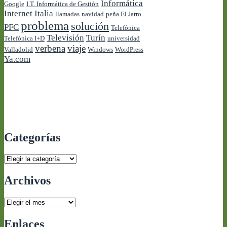
Informática
Google
I.T. Informática de Gestión
Internet
Italia
llamadas
navidad
peña El Jarro
problema
solución
PFC
Telefónica
Televisión
Turín
Telefónica I+D
universidad
verbena
viaje
Valladolid
Windows
WordPress
Ya.com
Categorías
Categorías
Archivos
Archivos
Enlaces