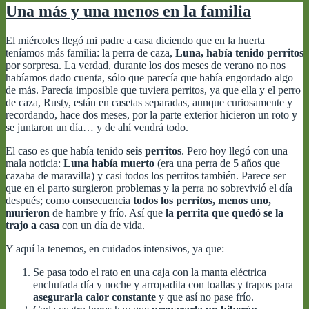
Una más y una menos en la familia
El miércoles llegó mi padre a casa diciendo que en la huerta
teníamos más familia: la perra de caza,
Luna, había tenido perritos
por sorpresa. La verdad, durante los dos meses de verano no nos
habíamos dado cuenta, sólo que parecía que había engordado algo
de más. Parecía imposible que tuviera perritos, ya que ella y el perro
de caza, Rusty, están en casetas separadas, aunque curiosamente y
recordando, hace dos meses, por la parte exterior hicieron un roto y
se juntaron un día… y de ahí vendrá todo.
El caso es que había tenido
seis perritos
. Pero hoy llegó con una
mala noticia:
Luna había muerto
(era una perra de 5 años que
cazaba de maravilla) y casi todos los perritos también. Parece ser
que en el parto surgieron problemas y la perra no sobrevivió el día
después; como consecuencia
todos los perritos, menos uno,
murieron
de hambre y frío. Así que
la perrita que quedó se la
trajo a casa
con un día de vida.
Y aquí la tenemos, en cuidados intensivos, ya que:
Se pasa todo el rato en una caja con la manta eléctrica
enchufada día y noche y arropadita con toallas y trapos para
asegurarla calor constante
y que así no pase frío.