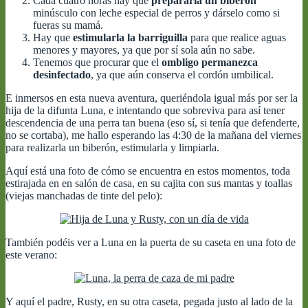
Cada cuatro horas hay que
prepararla un biberón
minúsculo con leche especial de perros y dárselo como si
fueras su mamá.
Hay que
estimularla la barriguilla
para que realice aguas
menores y mayores, ya que por sí sola aún no sabe.
Tenemos que procurar que el
ombligo permanezca
desinfectado
, ya que aún conserva el cordón umbilical.
E inmersos en esta nueva aventura, queriéndola igual más por ser la
hija de la difunta Luna, e intentando que sobreviva para así tener
descendencia de una perra tan buena (eso sí, si tenía que defenderte,
no se cortaba), me hallo esperando las 4:30 de la mañana del viernes
para realizarla un biberón, estimularla y limpiarla.
Aquí está una foto de cómo se encuentra en estos momentos, toda
estirajada en en salón de casa, en su cajita con sus mantas y toallas
(viejas manchadas de tinte del pelo):
También podéis ver a Luna en la puerta de su caseta en una foto de
este verano:
Y aquí el padre, Rusty, en su otra caseta, pegada justo al lado de la