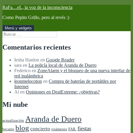
Saltar
RaFa…eL, la voz de la inconsciencia
al
Como Pepito Grillo, pero al revés :)
contenido
Menú y widgets
Buscar:
Comentarios recientes
Iesha Hanlon
en
Google Reader
sara
en
La policía local de Aranda de Duero
Federico
en
ZoneAlarm y el bloqueo de una nueva interfaz de
red inalámbrica
leonmelocoton
en
Compra de baterías de portátiles por
Internet
Al
en
Opiniones en DealExtreme: ¿objetivas?
Mi nube
Aranda de Duero
actualización
blog
fiestas
concierto
becario
exámenes
FAIL