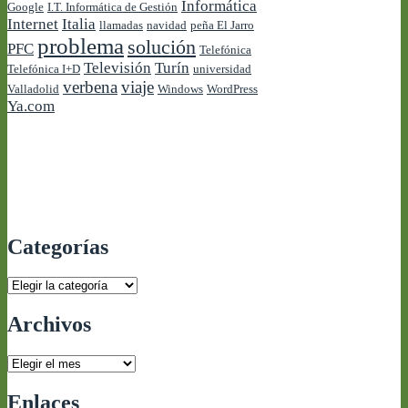
Informática
Google
I.T. Informática de Gestión
Internet
Italia
llamadas
navidad
peña El Jarro
problema
solución
PFC
Telefónica
Televisión
Turín
Telefónica I+D
universidad
verbena
viaje
Valladolid
Windows
WordPress
Ya.com
Categorías
Categorías
Archivos
Archivos
Enlaces