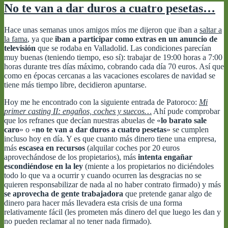
No te van a dar duros a cuatro pesetas…
Hace unas semanas unos amigos míos me dijeron que iban a
saltar a
la fama
, ya que
iban a participar como extras en un anuncio de
televisión
que se rodaba en Valladolid. Las condiciones parecían
muy buenas (teniendo tiempo, eso sí): trabajar de 19:00 horas a 7:00
horas durante tres días máximo, cobrando cada día 70 euros. Así que
como en épocas cercanas a las vacaciones escolares de navidad se
tiene más tiempo libre, decidieron apuntarse.
Hoy me he encontrado con la siguiente entrada de Patoroco:
Mi
primer casting II: engaños, coches y suecos…
Ahí pude comprobar
que los refranes que decían nuestras abuelas de «
lo barato sale
caro
» o «
no te van a dar duros a cuatro pesetas
» se cumplen
incluso hoy en día. Y es que cuanto más dinero tiene una empresa,
más
escasea en recursos
(alquilar coches por 20 euros
aprovechándose de los propietarios), más
intenta engañar
escondiéndose en la ley
(miente a los propietarios no diciéndoles
todo lo que va a ocurrir y cuando ocurren las desgracias no se
quieren responsabilizar de nada al no haber contrato firmado) y más
se aprovecha de gente trabajadora
que pretende ganar algo de
dinero para hacer más llevadera esta crisis de una forma
relativamente fácil (les prometen más dinero del que luego les dan y
no pueden reclamar al no tener nada firmado).