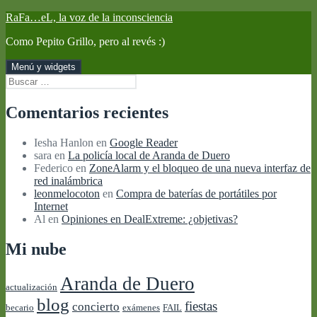
Saltar
RaFa…eL, la voz de la inconsciencia
al
Como Pepito Grillo, pero al revés :)
contenido
Menú y widgets
Buscar:
Comentarios recientes
Iesha Hanlon
en
Google Reader
sara
en
La policía local de Aranda de Duero
Federico
en
ZoneAlarm y el bloqueo de una nueva interfaz de
red inalámbrica
leonmelocoton
en
Compra de baterías de portátiles por
Internet
Al
en
Opiniones en DealExtreme: ¿objetivas?
Mi nube
Aranda de Duero
actualización
blog
fiestas
concierto
becario
exámenes
FAIL