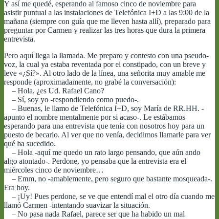
Y así me quedé, esperando al famoso cinco de noviembre para
asistir puntual a las instalaciones de Telefónica I+D a las 9:00 de la
mañana (siempre con guía que me lleven hasta allí), preparado para
preguntar por Carmen y realizar las tres horas que dura la primera
entrevista.
Pero aquí llega la llamada. Me preparo y contesto con una pseudo-
voz, la cual ya estaba reventada por el constipado, con un breve y
leve «¿Sí?». Al otro lado de la línea, una señorita muy amable me
responde (aproximadamente, no grabé la conversación):
– Hola, ¿es Ud. Rafael Cano?
– Sí, soy yo -respondiendo como puedo-.
– Buenas, le llamo de Telefónica I+D, soy María de RR.HH. -
apunto el nombre mentalmente por si acaso-. Le estábamos
esperando para una entrevista que tenía con nosotros hoy para un
puesto de becario. Al ver que no venía, decidimos llamarle para ver
qué ha sucedido.
– Hola -aquí me quedo un rato largo pensando, que aún ando
algo atontado-. Perdone, yo pensaba que la entrevista era el
miércoles cinco de noviembre…
– Emm, no -amablemente, pero seguro que bastante mosqueada-.
Era hoy.
– ¡Uy! Pues perdone, se ve que entendí mal el otro día cuando me
llamó Carmen -intentando suavizar la situación.
– No pasa nada Rafael, parece ser que ha habido un mal