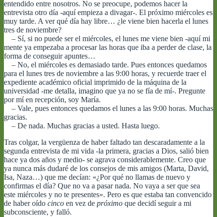
entendido entre nosotros. No se preocupe, podemos hacer la
entrevista otro día -aquí empieza a divagar-. El próximo miércoles es
muy tarde. A ver qué día hay libre… ¿le viene bien hacerla el lunes
tres de noviembre?
– Sí, si no puede ser el miércoles, el lunes me viene bien -aquí mi
mente ya empezaba a procesar las horas que iba a perder de clase, la
forma de conseguir apuntes…
– No, el miércoles es demasiado tarde. Pues entonces quedamos
para el lunes tres de noviembre a las 9:00 horas, y recuerde traer el
expediente académico oficial imprimido de la máquina de la
universidad -me detalla, imagino que ya no se fía de mí-. Pregunte
por mí en recepción, soy María.
– Vale, pues entonces quedamos el lunes a las 9:00 horas. Muchas
gracias.
– De nada. Muchas gracias a usted. Hasta luego.
Tras colgar, la vergüenza de haber faltado tan descaradamente a la
segunda entrevista de mi vida -la primera, gracias a Dios, salió bien
hace ya dos años y medio- se agrava considerablemente. Creo que
ya nunca más dudaré de los consejos de mis amigos (Marta, David,
Isa, Naza…) que me decían: «¿Por qué no llamas de nuevo y
confirmas el día? Que no va a pasar nada. No vaya a ser que sea
este miércoles y no te presentes». Pero es que estaba tan convencido
de haber oído
cinco
en vez de
próximo
que decidí seguir a mi
subconsciente, y falló.