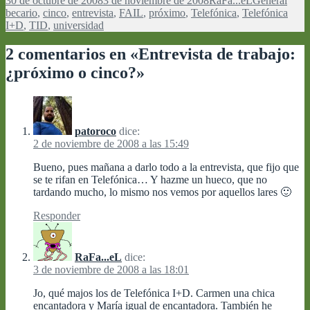
30 de octubre de 2008
3 de noviembre de 2008
RaFa...eL
General
el
becario
,
cinco
,
entrevista
,
FAIL
,
próximo
,
Telefónica
,
Telefónica
I+D
,
TID
,
universidad
2 comentarios en «Entrevista de trabajo:
¿próximo o cinco?»
patoroco
dice:
2 de noviembre de 2008 a las 15:49
Bueno, pues mañana a darlo todo a la entrevista, que fijo que
se te rifan en Telefónica… Y hazme un hueco, que no
tardando mucho, lo mismo nos vemos por aquellos lares 🙂
Responder
RaFa...eL
dice:
3 de noviembre de 2008 a las 18:01
Jo, qué majos los de Telefónica I+D. Carmen una chica
encantadora y María igual de encantadora. También he