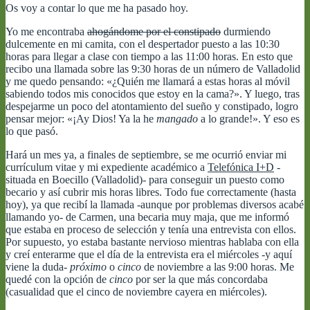
Os voy a contar lo que me ha pasado hoy.
Yo me encontraba
ahogándome por el constipado
durmiendo
dulcemente en mi camita, con el despertador puesto a las 10:30
horas para llegar a clase con tiempo a las 11:00 horas. En esto que
recibo una llamada sobre las 9:30 horas de un número de Valladolid
y me quedo pensando: «¿Quién me llamará a estas horas al móvil
sabiendo todos mis conocidos que estoy en la cama?». Y luego, tras
despejarme un poco del atontamiento del sueño y constipado, logro
pensar mejor: «¡Ay Dios! Ya la he
mangado
a lo grande!». Y eso es
lo que pasó.
Hará un mes ya, a finales de septiembre, se me ocurrió enviar mi
currículum vitae y mi expediente académico a
Telefónica I+D
-
situada en Boecillo (Valladolid)- para conseguir un puesto como
becario y así cubrir mis horas libres. Todo fue correctamente (hasta
hoy), ya que recibí la llamada -aunque por problemas diversos acabé
llamando yo- de Carmen, una becaria muy maja, que me informó
que estaba en proceso de selección y tenía una entrevista con ellos.
Por supuesto, yo estaba bastante nervioso mientras hablaba con ella
y creí enterarme que el día de la entrevista era el miércoles -y aquí
viene la duda-
próximo
o
cinco
de noviembre a las 9:00 horas. Me
quedé con la opción de
cinco
por ser la que más concordaba
(casualidad que el cinco de noviembre cayera en miércoles).