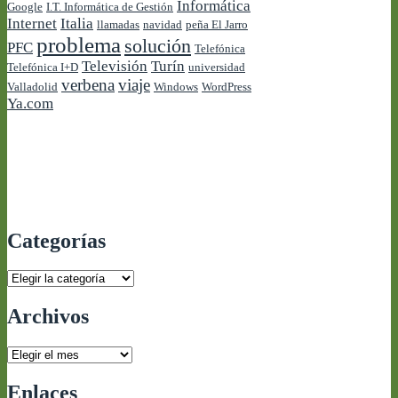
Informática
Google
I.T. Informática de Gestión
Internet
Italia
llamadas
navidad
peña El Jarro
problema
solución
PFC
Telefónica
Televisión
Turín
Telefónica I+D
universidad
verbena
viaje
Valladolid
Windows
WordPress
Ya.com
Categorías
Categorías
Archivos
Archivos
Enlaces