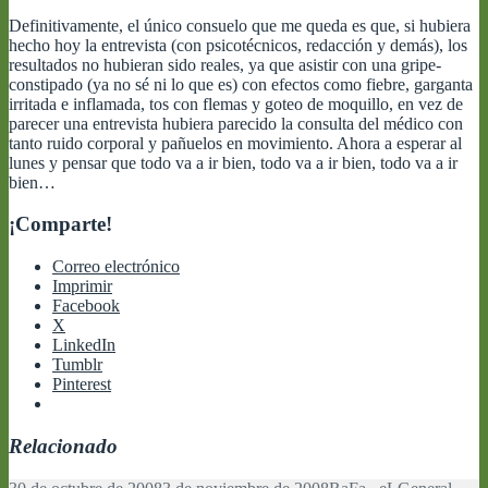
Definitivamente, el único consuelo que me queda es que, si hubiera
hecho hoy la entrevista (con psicotécnicos, redacción y demás), los
resultados no hubieran sido reales, ya que asistir con una gripe-
constipado (ya no sé ni lo que es) con efectos como fiebre, garganta
irritada e inflamada, tos con flemas y goteo de moquillo, en vez de
parecer una entrevista hubiera parecido la consulta del médico con
tanto ruido corporal y pañuelos en movimiento. Ahora a esperar al
lunes y pensar que todo va a ir bien, todo va a ir bien, todo va a ir
bien…
¡Comparte!
Correo electrónico
Imprimir
Facebook
X
LinkedIn
Tumblr
Pinterest
Relacionado
Publicado
Autor
Categorías
Etiqu